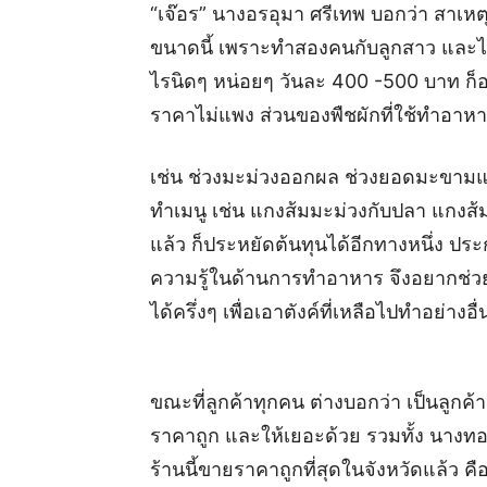
“เจ๊อร” นางอรอุมา ศรีเทพ บอกว่า สาเหต
ขนาดนี้ เพราะทำสองคนกับลูกสาว และไม่
ไรนิดๆ หน่อยๆ วันละ 400 -500 บาท ก็อย
ราคาไม่แพง ส่วนของพืชผักที่ใช้ทำอาหา
เช่น ช่วงมะม่วงออกผล ช่วงยอดมะขามแต
ทำเมนู เช่น แกงส้มมะม่วงกับปลา แกงส้ม
แล้ว ก็ประหยัดต้นทุนได้อีกทางหนึ่ง ป
ความรู้ในด้านการทำอาหาร จึงอยากช่ว
ได้ครึ่งๆ เพื่อเอาตังค์ที่เหลือไปทำอย่างอื่
ขณะที่ลูกค้าทุกคน ต่างบอกว่า เป็นลูกค
ราคาถูก และให้เยอะด้วย รวมทั้ง นางท
ร้านนี้ขายราคาถูกที่สุดในจังหวัดแล้ว 