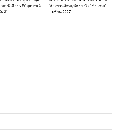
ค้าเกษตรนครปฐมรวมสุด
ACC ยกมือเป็นเอกฉันท์ ไทยเจ้าภาพ
ของดีเมืองเจดีย์ชูแบรนด์
“จักรยานศึกหนูน้อยขาไถ” ชิงแชมป์
นตี’
อาเซียน 2027
ชื่อ*
อีเมล์*