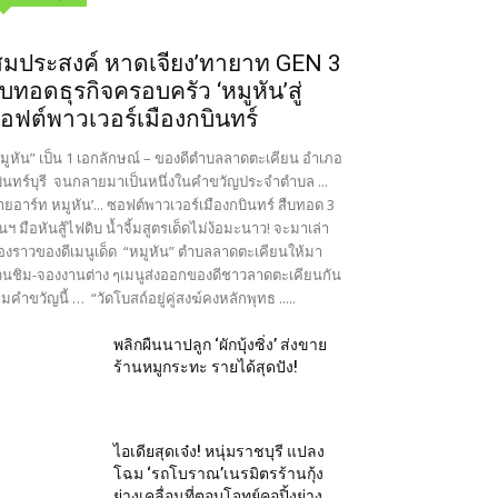
สมประสงค์ หาดเจียง’ทายาท GEN 3
ืบทอดธุรกิจครอบครัว ‘หมูหัน’สู่
อฟต์พาวเวอร์เมืองกบินทร์
มูหัน” เป็น 1 เอกลักษณ์ – ของดีตำบลลาดตะเคียน อำเภอ
ินทร์บุรี จนกลายมาเป็นหนึ่งในคำขวัญประจำตำบล ...
ายอาร์ท หมูหัน’... ซอฟต์พาวเวอร์เมืองกบินทร์ สืบทอด 3
นฯ มือหันสู้ไฟดิบ น้ำจิ้มสูตรเด็ดไม่ง้อมะนาว! จะมาเล่า
ื่องราวของดีเมนูเด็ด “หมูหัน” ตำบลลาดตะเคียนให้มา
นชิม-จองงานต่าง ๆเมนูส่งออกของดีชาวลาดตะเคียนกัน
มคำขวัญนี้ … “วัดโบสถ์อยู่คู่สงฆ์คงหลักพุทธ .....
พลิกผืนนาปลูก ‘ผักบุ้งซิ่ง’ ส่งขาย
ร้านหมูกระทะ รายได้สุดปัง!
ไอเดียสุดเจ๋ง! หนุ่มราชบุรี แปลง
โฉม ‘รถโบราณ’เนรมิตรร้านกุ้ง
ย่างเคลื่อนที่ตอบโจทย์คอปิ้งย่าง