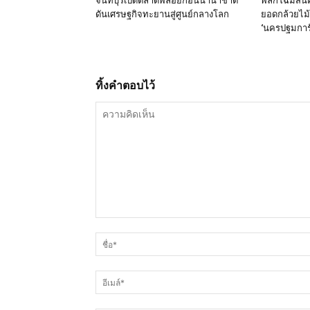
จันทบุรีเปิดตลาดพลอยก้อนนานาชาติ
พลิกโฉมสิน
ดันเศรษฐกิจทะยานสู่ศูนย์กลางโลก
ยอดกล้วยไม้-
‘นครปฐมการั
ทิ้งคำตอบไว้
ความ
คิด
เห็น