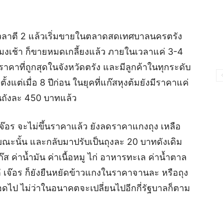
้งแต่เวลาตี 2 แล้วเริ่มขายในตลาดสดเทศบาลนครตรัง
 โมงเช้า ก็ขายหมดเกลี้ยงแล้ว ภายในเวลาแค่ 3-4
มีราคาที่ถูกสุดในจังหวัดตรัง และมีลูกค้าในทุกระดับ
แต่เมื่อ 8 ปีก่อน ในยุคที่แก๊สหุงต้มยังมีราคาแค่
นถังละ 450 บาทแล้ว
๊อร จะไม่ขึ้นราคาแล้ว ยังลดราคาแกงถุง เหลือ
นขณะนั้น และกลับมาปรับเป็นถุงละ 20 บาทดังเดิม
แก๊ส ค่าน้ำมัน ค่าเนื้อหมู ไก่ อาหารทะเล ค่าน้ำตาล
แต่ เจ๊อร ก็ยังยืนหยัดข้าวแกงในราคาจานละ หรือถุง
ดไป ไม่ว่าในอนาคตจะเปลี่ยนไปอีกกี่รัฐบาลก็ตาม