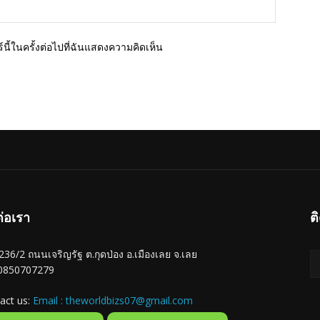
เว็บไซต์
นี้ในครั้งต่อไปที่ฉันแสดงความคิดเห็น
ต่อเรา
ต
ู่ 236/2 ถนนเจริญรัฐ ต.กุดป่อง อ.เมืองเลย จ.เลย
 0850707279
act us:
Email : theworldbizs07@gmail.com