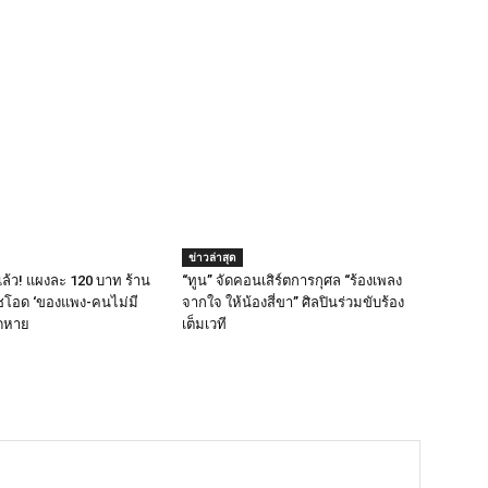
ข่าวล่าสุด
กแล้ว! แผงละ 120 บาท ร้าน
“ทูน” จัดคอนเสิร์ตการกุศล “ร้องเพลง
โอด ‘ของแพง-คนไม่มี
จากใจ ให้น้องสี่ขา” ศิลปินร่วมขับร้อง
หดหาย
เต็มเวที