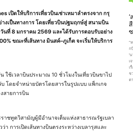
es เปิดให้บริการเที่ยวบินเช่าเหมาลำตรงจาก กรุ
‘
ย่างเป็นทางการ โดยเที่ยวบินปฐมฤกษ์สู่ สนามบิน
ส
ซ
่อวันที่ 8 มกราคม 2569 และได้รับการตอบรับอย่าง
100% ขณะที่เส้นทาง มินสค์–ภูเก็ต จะเริ่มให้บริการ
“ห
กบ
‘น
เจ
เร
ชว
 วัน ใช้เวลาบินประมาณ 10 ชั่วโมงในเที่ยวบินขาไป
ตา
กลับ โดยจำหน่ายบัตรโดยสารในรูปแบบ แพ็กเกจ
ของสายการบิน
รราชทูตวิสามัญผู้มีอำนาจเต็มแห่งสาธารณรัฐเบลา
ว่า การเปิดเส้นทางบินตรงระหว่างเบลารุสและ