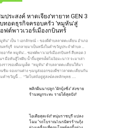
สมประสงค์ หาดเจียง’ทายาท GEN 3
ืบทอดธุรกิจครอบครัว ‘หมูหัน’สู่
อฟต์พาวเวอร์เมืองกบินทร์
มูหัน” เป็น 1 เอกลักษณ์ – ของดีตำบลลาดตะเคียน อำเภอ
ินทร์บุรี จนกลายมาเป็นหนึ่งในคำขวัญประจำตำบล ...
ายอาร์ท หมูหัน’... ซอฟต์พาวเวอร์เมืองกบินทร์ สืบทอด 3
นฯ มือหันสู้ไฟดิบ น้ำจิ้มสูตรเด็ดไม่ง้อมะนาว! จะมาเล่า
ื่องราวของดีเมนูเด็ด “หมูหัน” ตำบลลาดตะเคียนให้มา
นชิม-จองงานต่าง ๆเมนูส่งออกของดีชาวลาดตะเคียนกัน
มคำขวัญนี้ … “วัดโบสถ์อยู่คู่สงฆ์คงหลักพุทธ .....
พลิกผืนนาปลูก ‘ผักบุ้งซิ่ง’ ส่งขาย
ร้านหมูกระทะ รายได้สุดปัง!
ไอเดียสุดเจ๋ง! หนุ่มราชบุรี แปลง
โฉม ‘รถโบราณ’เนรมิตรร้านกุ้ง
ย่างเคลื่อนที่ตอบโจทย์คอปิ้งย่าง