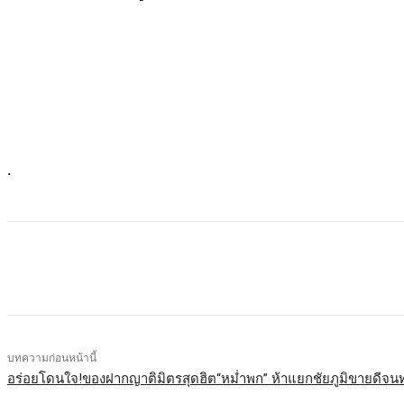
.
บทความก่อนหน้านี้
อร่อยโดนใจ!ของฝากญาติมิตรสุดฮิต“หม่ำพก” ห้าแยกชัยภูมิขายดีจนท