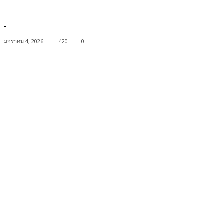
-
มกราคม 4, 2026
420
0
Facebook
Twitter
Pinterest
WhatsApp