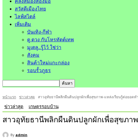
คลังสมองสองมือ
สวัสดีเมืองไทย
ไลฟ์สไตล์
เพิ่มเติม
บันเทิง-กีฬา
ดู ดวง กับโหรทัตต์เทพ
มูเตลู..รู้ไว้ ใช่ว่า
สังคม
สินค้าใหม่แกะกล่อง
รอบรั้วภูธร
หน้าแรก
ข่าวล่าสุด
สาวอุทัยธานีพลิกผืนดินปลูกผักเพื่อสุขภาพ-แหล่งเรียนรู้ต่อยอดทำ
ข่าวล่าสุด
เกษตรรอบบ้าน
สาวอุทัยธานีพลิกผืนดินปลูกผักเพื่อสุขภาพ
By
admin