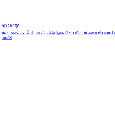
ข่าวล่าสุด
แม่ฮ่องสอนอ่วม! น้ำปายทะลุวิกฤติซัด ‘ซูตองเป้’ ขาดเกือบ 10 เมตรนาข้าวจมกว่า
100 ไร่