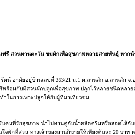
ปิดชมฟรี สวนทานตะวัน ชมผักเพื่อสุขภาพหลายสายพันธุ์ หา
์ อาศัยอยู่บ้านเลขที่ 353/21 ม.1 ต.ลานสัก อ.ลานสัก จ.อุท
ฟรีพร้อมกับมีสวนผักปลูกเพื่อสุขภาพ ปลูกไว้หลายชนิดหลายส
ีทำในการเพาะปลูกให้กับผู้ที่มาเที่ยวชม
ำหรับคนที่รักสุขภาพ นำไปทานคู่กับน้ำสลัดครีมหรือสอดไส้กับ
จผักที่สวน ทางเจ้าของสวนก็ขายให้เพียงต้นละ 20 บาท หาก