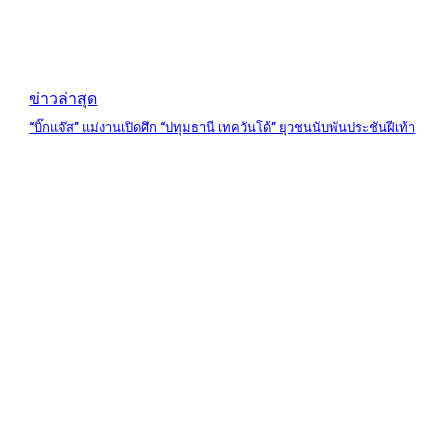
ข่าวล่าสุด
“บิ๊กแจ๊ส” แม่งานเปิดศึก “ปทุมธานี เทควันโด้” ยุวชนนับพันประชันฝีเท้า