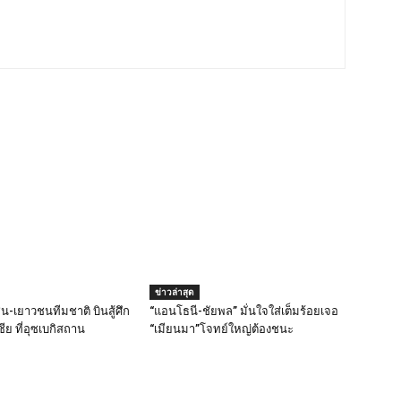
ข่าวล่าสุด
น-เยาวชนทีมชาติ บินสู้ศึก
“แอนโธนี-ชัยพล” มั่นใจใส่เต็มร้อยเจอ
ชีย ที่อุซเบกิสถาน
“เมียนมา”โจทย์ใหญ่ต้องชนะ