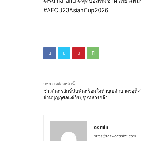
#FAThailand #ฟุตบอลทีมชาติไทย #ท
#AFCU23AsianCup2026
บทความก่อนหน้านี้
ชาวกันทรลักษ์นับพันพร้อมใจทำบุญตักบาตรอุทิศ
ส่วนบุญกุศลแด่วีรบุรุษทหารกล้า
admin
https://theworldbizs.com