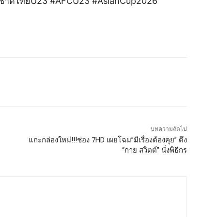
ีมชาติไทยU23 #AFCU23 #AsianCup2026
บทความถัดไป
แกะกล่องใหม่!!!ช่อง 7HD เผยโฉม”มีเรื่องต้องคุย” ดึง
“กาย สวิตต์” นั่งพิธีกร