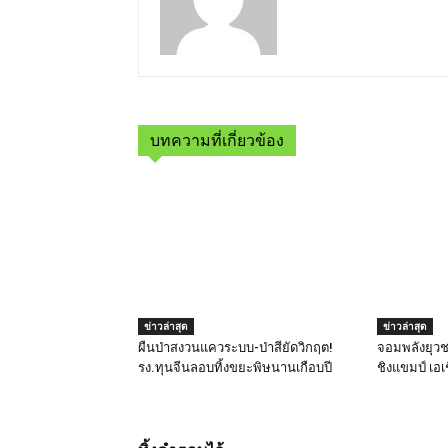
บทความที่เกี่ยวข้อง
ข่าวล่าสุด
ข่าวล่าสุด
ผืนป่าสงวนแควระบบ-ป่าสียัดวิกฤต!
จอมพลังยุวช
รง.ทุนจีนลอบทิ้งขยะพิษนานเกือบปี
ชิงแขมป์ เอเ