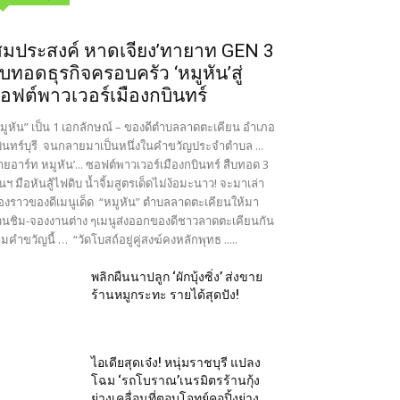
สมประสงค์ หาดเจียง’ทายาท GEN 3
ืบทอดธุรกิจครอบครัว ‘หมูหัน’สู่
อฟต์พาวเวอร์เมืองกบินทร์
มูหัน” เป็น 1 เอกลักษณ์ – ของดีตำบลลาดตะเคียน อำเภอ
ินทร์บุรี จนกลายมาเป็นหนึ่งในคำขวัญประจำตำบล ...
ายอาร์ท หมูหัน’... ซอฟต์พาวเวอร์เมืองกบินทร์ สืบทอด 3
นฯ มือหันสู้ไฟดิบ น้ำจิ้มสูตรเด็ดไม่ง้อมะนาว! จะมาเล่า
ื่องราวของดีเมนูเด็ด “หมูหัน” ตำบลลาดตะเคียนให้มา
นชิม-จองงานต่าง ๆเมนูส่งออกของดีชาวลาดตะเคียนกัน
มคำขวัญนี้ … “วัดโบสถ์อยู่คู่สงฆ์คงหลักพุทธ .....
พลิกผืนนาปลูก ‘ผักบุ้งซิ่ง’ ส่งขาย
ร้านหมูกระทะ รายได้สุดปัง!
ไอเดียสุดเจ๋ง! หนุ่มราชบุรี แปลง
โฉม ‘รถโบราณ’เนรมิตรร้านกุ้ง
ย่างเคลื่อนที่ตอบโจทย์คอปิ้งย่าง