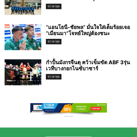
ข่าวล่าสุด
“แอนโธนี-ชัยพล” มั่นใจใส่เต็มร้อยเจอ
“เมียนมา”โจทย์ใหญ่ต้องชนะ
ข่าวล่าสุด
กำปั้นมังกรจีนดุ คว้าเข็มขัด ABF 3รุ่น
เวทีบางกอกไนซ์บาซาร์
ข่าวล่าสุด