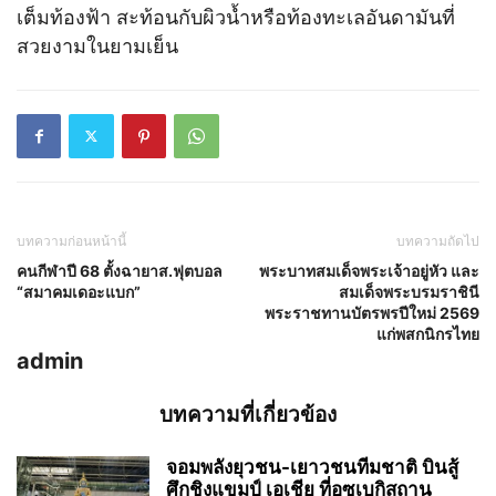
เต็มท้องฟ้า สะท้อนกับผิวน้ำหรือท้องทะเลอันดามันที่
สวยงามในยามเย็น
บทความก่อนหน้านี้
บทความถัดไป
คนกีฬาปี 68 ตั้งฉายาส.ฟุตบอล
พระบาทสมเด็จพระเจ้าอยู่หัว และ
“สมาคมเดอะแบก”
สมเด็จพระบรมราชินี
พระราชทานบัตรพรปีใหม่ 2569
แก่พสกนิกรไทย
admin
บทความที่เกี่ยวข้อง
จอมพลังยุวชน-เยาวชนทีมชาติ บินสู้
ศึกชิงแขมป์ เอเชีย ที่อุซเบกิสถาน