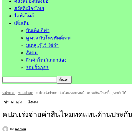
คลังสมองสองมือ
สวัสดีเมืองไทย
ไลฟ์สไตล์
เพิ่มเติม
บันเทิง-กีฬา
ดู ดวง กับโหรทัตต์เทพ
มูเตลู..รู้ไว้ ใช่ว่า
สังคม
สินค้าใหม่แกะกล่อง
รอบรั้วภูธร
หน้าแรก
ข่าวล่าสุด
คปภ.เร่งจ่ายค่าสินไหมทดแทนด้านประกันภัยเหยื่ออุทกภัยใต้
ข่าวล่าสุด
สังคม
คปภ.เร่งจ่ายค่าสินไหมทดแทนด้านประกันภั
By
admin