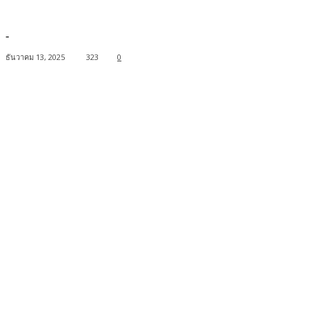
-
ธันวาคม 13, 2025
323
0
Facebook
Twitter
Pinterest
WhatsApp