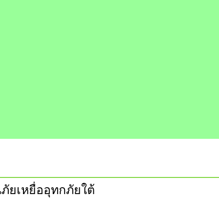
ยเหยื่ออุทกภัยใต้