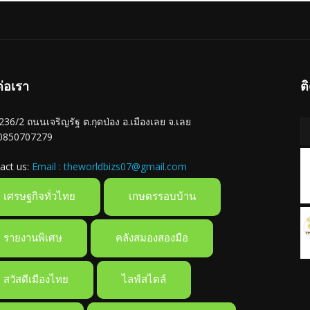
ต่อเรา
ต
ู่ 236/2 ถนนเจริญรัฐ ต.กุดป่อง อ.เมืองเลย จ.เลย
 0850707279
act us:
Email : theworldbizs07@gmail.com
เศรษฐกิจทั่วไทย
เกษตรรอบบ้าน
รายงานพิเศษ
คลังสมองสองมือ
สวัสดีเมืองไทย
ไลฟ์สไตล์