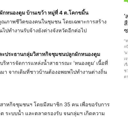
ักหนองตูม บ้านเขว้า หมู่ที่ 4 ต.โคกขมิ้น
‘
ุณภาพชีวิตของคนในชุมชน โดยเฉพาะการสร้าง
ส
ซ
ฐานไปทำงานรับจ้างยังต่างจังหวัดอีกต่อไป
“ห
กบ
‘น
และประธานกลุ่มวิสาหกิจชุมชนปลูกผักหนองตูม
เจ
บริหารจัดการแหล่งน้ำสาธารณะ ‘หนองตูม’ เนื้อที่
เร
ชว
านมา จากเดิมที่ชาวบ้านต้องอพยพไปทำงานต่างถิ่น
ตา
วิสาหกิจชุมชนฯ โดยมีสมาชิก 35 คน เพื่อขอรับการ
ลิต ระบบน้ำ และตลาดรองรับ จนกลุ่มฯ เกิดความ