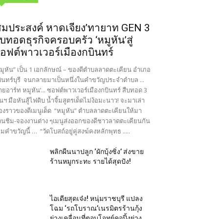
สมประสงค์ หาดเจียง’ทายาท GEN 3
ืบทอดธุรกิจครอบครัว ‘หมูหัน’สู่
อฟต์พาวเวอร์เมืองกบินทร์
มูหัน” เป็น 1 เอกลักษณ์ – ของดีตำบลลาดตะเคียน อำเภอ
ินทร์บุรี จนกลายมาเป็นหนึ่งในคำขวัญประจำตำบล ...
ายอาร์ท หมูหัน’... ซอฟต์พาวเวอร์เมืองกบินทร์ สืบทอด 3
นฯ มือหันสู้ไฟดิบ น้ำจิ้มสูตรเด็ดไม่ง้อมะนาว! จะมาเล่า
ื่องราวของดีเมนูเด็ด “หมูหัน” ตำบลลาดตะเคียนให้มา
นชิม-จองงานต่าง ๆเมนูส่งออกของดีชาวลาดตะเคียนกัน
มคำขวัญนี้ … “วัดโบสถ์อยู่คู่สงฆ์คงหลักพุทธ .....
พลิกผืนนาปลูก ‘ผักบุ้งซิ่ง’ ส่งขาย
ร้านหมูกระทะ รายได้สุดปัง!
ไอเดียสุดเจ๋ง! หนุ่มราชบุรี แปลง
โฉม ‘รถโบราณ’เนรมิตรร้านกุ้ง
ย่างเคลื่อนที่ตอบโจทย์คอปิ้งย่าง