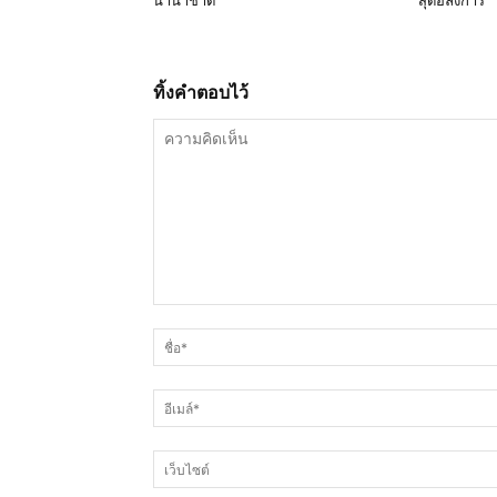
นานาชาติ
สุดอลังการ
ทิ้งคำตอบไว้
ความ
คิด
เห็น