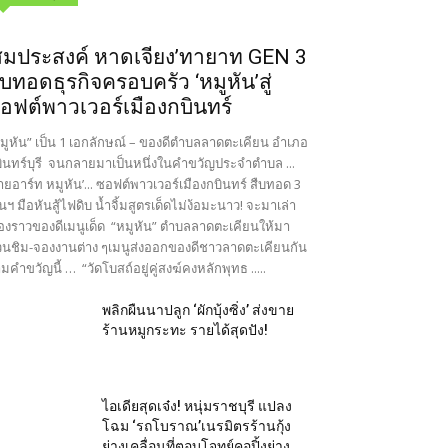
สมประสงค์ หาดเจียง’ทายาท GEN 3
ืบทอดธุรกิจครอบครัว ‘หมูหัน’สู่
อฟต์พาวเวอร์เมืองกบินทร์
มูหัน” เป็น 1 เอกลักษณ์ – ของดีตำบลลาดตะเคียน อำเภอ
ินทร์บุรี จนกลายมาเป็นหนึ่งในคำขวัญประจำตำบล ...
ายอาร์ท หมูหัน’... ซอฟต์พาวเวอร์เมืองกบินทร์ สืบทอด 3
นฯ มือหันสู้ไฟดิบ น้ำจิ้มสูตรเด็ดไม่ง้อมะนาว! จะมาเล่า
ื่องราวของดีเมนูเด็ด “หมูหัน” ตำบลลาดตะเคียนให้มา
นชิม-จองงานต่าง ๆเมนูส่งออกของดีชาวลาดตะเคียนกัน
มคำขวัญนี้ … “วัดโบสถ์อยู่คู่สงฆ์คงหลักพุทธ .....
พลิกผืนนาปลูก ‘ผักบุ้งซิ่ง’ ส่งขาย
ร้านหมูกระทะ รายได้สุดปัง!
ไอเดียสุดเจ๋ง! หนุ่มราชบุรี แปลง
โฉม ‘รถโบราณ’เนรมิตรร้านกุ้ง
ย่างเคลื่อนที่ตอบโจทย์คอปิ้งย่าง