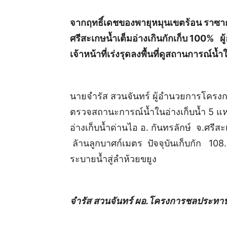
จากฤทธิ์เดชของพายุหมุนเขตร้อน ราซากา
ศรีสะเกษน้ำเต็มอ่างเกินกักเก็บ 100%
เจ้าหน้าที่เร่งรุดลงพื้นที่ดูสถานการณ์น้ำ
นายจำรัส สวนจันทร์ ผู้อำนวยการโครงกา
ตรวจสถานะการณ์น้ำในอ่างเก็บน้ำ 5 แห่
อ่างเก็บน้ำด่านไอ อ. กันทรลักษ์ จ.ศ
ลัานลูกบาศก์เมตร ปัจจุบันเก็บกัก 108
ระบายน้ำสู่ลำห้วยขยูง
จำรัส สวนจันทร์ ผอ.โครงการชลประทา