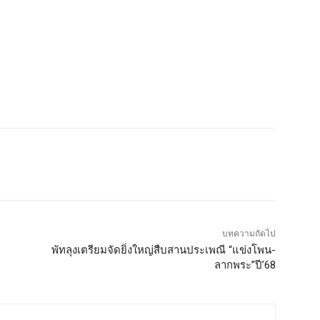
บทความถัดไป
พัทลุงเตรียมจัดยิ่งใหญ่สืบสานประเพณี “แข่งโพน-
ลากพระ”ปี’68