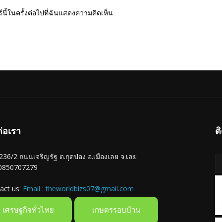
นี้ในครั้งต่อไปที่ฉันแสดงความคิดเห็น
ต่อเรา
ต
ู่ 236/2 ถนนเจริญรัฐ ต.กุดป่อง อ.เมืองเลย จ.เลย
 0850707279
act us:
Email : theworldbizs07@gmail.com
เศรษฐกิจทั่วไทย
เกษตรรอบบ้าน