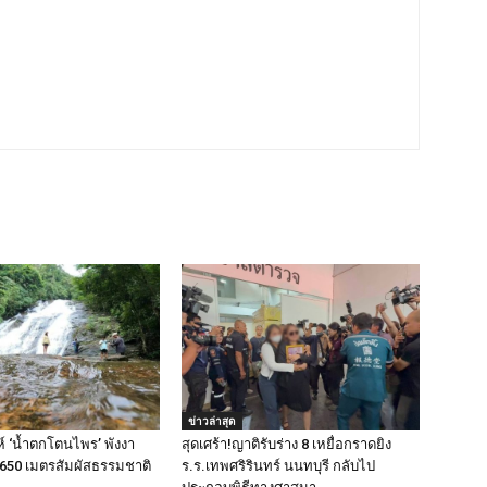
ข่าวล่าสุด
ห์ ‘น้ำตกโตนไพร’ พังงา
สุดเศร้า!ญาติรับร่าง 8 เหยื่อกราดยิง
บ 650 เมตรสัมผัสธรรมชาติ
ร.ร.เทพศริรินทร์ นนทบุรี กลับไป