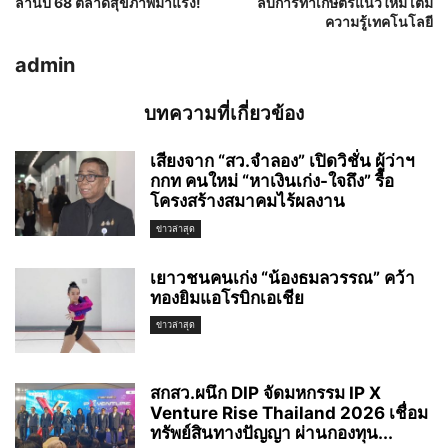
ล้านปี 68 ตลาดสุขภาพมาแรง!
ลับการทำเกษตรแนวใหม่ เติม
ความรู้เทคโนโลยี
admin
บทความที่เกี่ยวข้อง
เสียงจาก “สว.จำลอง” เปิดวิชั่น ผู้ว่าฯ
กกท คนใหม่ “หาเงินเก่ง-ใจถึง” รื้อ
โครงสร้างสมาคมไร้ผลงาน
ข่าวล่าสุด
เยาวชนคนเก่ง “น้องธมลวรรณ” คว้า
ทองยิมแอโรบิกเอเชีย
ข่าวล่าสุด
สกสว.ผนึก DIP จัดมหกรรม IP X
Venture Rise Thailand 2026 เชื่อม
ทรัพย์สินทางปัญญา ผ่านกองทุน...