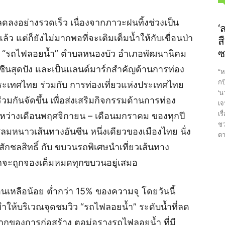
์ลดลงอย่างรวดเร็ว เนื่องจากภาวะฝนทิ้งช่วงเป็น
‘
 แต่ก็ยังไม่มากพอที่จะเติมเต็มน้ำให้กับเขื่อนป่า
ส
ซ
ิว “รถไฟลอยน้ำ” ตำบลหนองบัว อำเภอพัฒนานิคม
่อันซีนสุดปัง และเป็นแลนด์มาร์กสำคัญด้านการท่อง
“ห
กบ
ประเทศไทย ร่วมกับ การท่องเที่ยวแห่งประเทศไทย
‘น
้ร่วมกันจัดขึ้น เพื่อส่งเสริมกิจกรรมด้านการท่อง
เจ
เร
ระหว่างเดือนพฤศจิกายน – เดือนมกราคม ของทุกปี
ชว
ลมหนาวเส้นทางอันซีน หนึ่งเดียวของเมืองไทย นั่ง
ตา
ักชลสิทธิ์ กับ ขบวนรถพิเศษนำเที่ยวเส้นทาง
ก็มักจะถูกจองเต็มหมดทุกขบวนอยู่เสมอ
ขื่อนเหลือน้อย ต่ำกว่า 15% ของความจุ โดยวันนี้
 ทำให้บริเวณจุดชมวิว “รถไฟลอยน้ำ” ระดับน้ำที่ลด
รากของการก่อสร้าง ตอม่อรางรถไฟลอยน้ำ ที่มี