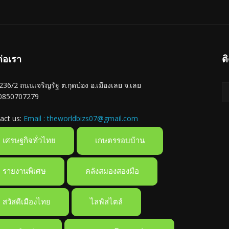
ต่อเรา
ต
ู่ 236/2 ถนนเจริญรัฐ ต.กุดป่อง อ.เมืองเลย จ.เลย
 0850707279
act us:
Email : theworldbizs07@gmail.com
เศรษฐกิจทั่วไทย
เกษตรรอบบ้าน
รายงานพิเศษ
คลังสมองสองมือ
สวัสดีเมืองไทย
ไลฟ์สไตล์