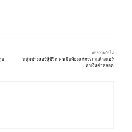
บทความถัดไป
กุย
หนุ่มช่างแอร์สู้ชีวิต พาเมียท้องแก่ตระเวนล้างแอร์
หาเงินค่าคลอด