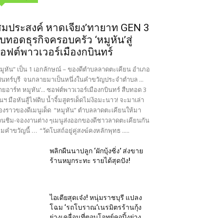
สมประสงค์ หาดเจียง’ทายาท GEN 3
ืบทอดธุรกิจครอบครัว ‘หมูหัน’สู่
อฟต์พาวเวอร์เมืองกบินทร์
มูหัน” เป็น 1 เอกลักษณ์ – ของดีตำบลลาดตะเคียน อำเภอ
ินทร์บุรี จนกลายมาเป็นหนึ่งในคำขวัญประจำตำบล ...
ายอาร์ท หมูหัน’... ซอฟต์พาวเวอร์เมืองกบินทร์ สืบทอด 3
นฯ มือหันสู้ไฟดิบ น้ำจิ้มสูตรเด็ดไม่ง้อมะนาว! จะมาเล่า
ื่องราวของดีเมนูเด็ด “หมูหัน” ตำบลลาดตะเคียนให้มา
นชิม-จองงานต่าง ๆเมนูส่งออกของดีชาวลาดตะเคียนกัน
มคำขวัญนี้ … “วัดโบสถ์อยู่คู่สงฆ์คงหลักพุทธ .....
พลิกผืนนาปลูก ‘ผักบุ้งซิ่ง’ ส่งขาย
ร้านหมูกระทะ รายได้สุดปัง!
ไอเดียสุดเจ๋ง! หนุ่มราชบุรี แปลง
โฉม ‘รถโบราณ’เนรมิตรร้านกุ้ง
ย่างเคลื่อนที่ตอบโจทย์คอปิ้งย่าง