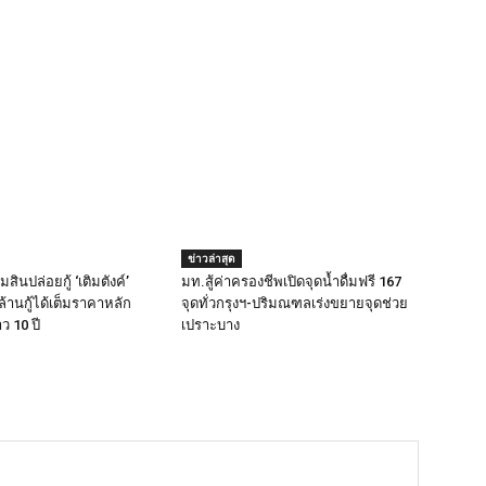
ข่าวล่าสุด
ินปล่อยกู้ ‘เติมตังค์’
มท.สู้ค่าครองชีพเปิดจุดน้ำดื่มฟรี 167
ล้านกู้ได้เต็มราคาหลัก
จุดทั่วกรุงฯ-ปริมณฑลเร่งขยายจุดช่วย
ว 10 ปี
เปราะบาง