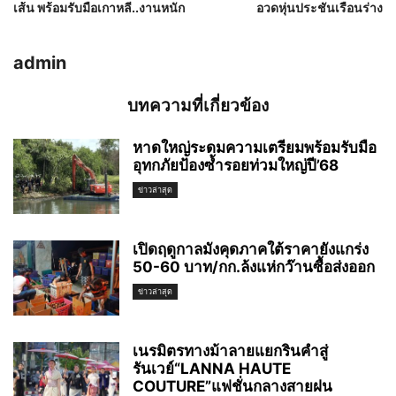
เส้น พร้อมรับมือเกาหลี..งานหนัก
อวดหุ่นประชันเรือนร่าง
admin
บทความที่เกี่ยวข้อง
หาดใหญ่ระดมความเตรียมพร้อมรับมือ
อุทกภัยป้องซ้ำรอยท่วมใหญ่ปี’68
ข่าวล่าสุด
เปิดฤดูกาลมังคุดภาคใต้ราคายังแกร่ง
50-60 บาท/กก.ล้งแห่กว๊านซื้อส่งออก
ข่าวล่าสุด
เนรมิตรทางม้าลายแยกรินคำสู่
รันเวย์“LANNA HAUTE
COUTURE”แฟชั่นกลางสายฝน