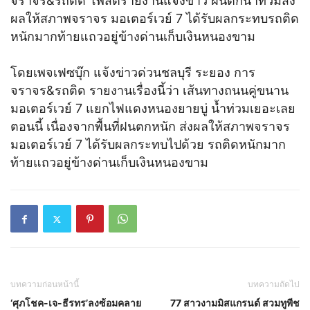
จราจร&รถติด โพสต์รายงานแจ้งข่าว ฝนตกน้ำท่วมส่ง
ผลให้สภาพจราจร มอเตอร์เวย์ 7 ได้รับผลกระทบรถติด
หนักมากท้ายแถวอยู่ข้างด่านเก็บเงินหนองขาม
โดยเพจเฟซบุ๊ก แจ้งข่าวด่วนชลบุรี ระยอง การ
จราจร&รถติด รายงานเรื่องนี้ว่า เส้นทางถนนคู่ขนาน
มอเตอร์เวย์ 7 แยกไฟแดงหนองยายบู่ น้ำท่วมเยอะเลย
ตอนนี้ เนื่องจากพื้นที่ฝนตกหนัก ส่งผลให้สภาพจราจร
มอเตอร์เวย์ 7 ได้รับผลกระทบไปด้วย รถติดหนักมาก
ท้ายแถวอยู่ข้างด่านเก็บเงินหนองขาม
บทความก่อนหน้านี้
บทความถัดไป
‘ศุภโชค-เจ-ธีรทร’ลงซ้อมคลาย
77 สาวงามมิสแกรนด์ สวมทูพีช