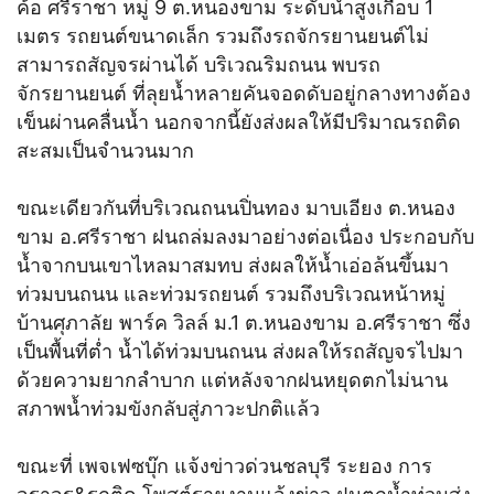
ค้อ ศรีราชา หมู่ 9 ต.หนองขาม ระดับน้ำสูงเกือบ 1
เมตร รถยนต์ขนาดเล็ก รวมถึงรถจักรยานยนต์ไม่
สามารถสัญจรผ่านได้ บริเวณริมถนน พบรถ
จักรยานยนต์ ที่ลุยน้ำหลายคันจอดดับอยู่กลางทางต้อง
เข็นผ่านคลื่นน้ำ นอกจากนี้ยังส่งผลให้มีปริมาณรถติด
สะสมเป็นจำนวนมาก
ขณะเดียวกันที่บริเวณถนนปิ่นทอง มาบเอียง ต.หนอง
ขาม อ.ศรีราชา ฝนถล่มลงมาอย่างต่อเนื่อง ประกอบกับ
น้ำจากบนเขาไหลมาสมทบ ส่งผลให้น้ำเอ่อล้นขึ้นมา
ท่วมบนถนน และท่วมรถยนต์ รวมถึงบริเวณหน้าหมู่
บ้านศุภาลัย พาร์ค วิลล์ ม.1 ต.หนองขาม อ.ศรีราชา ซึ่ง
เป็นพื้นที่ต่ำ น้ำได้ท่วมบนถนน ส่งผลให้รถสัญจรไปมา
ด้วยความยากลำบาก แต่หลังจากฝนหยุดตกไม่นาน
สภาพน้ำท่วมขังกลับสู่ภาวะปกติแล้ว
ขณะที่ เพจเฟซบุ๊ก แจ้งข่าวด่วนชลบุรี ระยอง การ