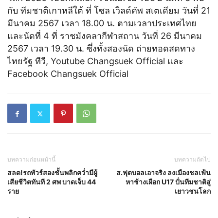
กับ ทีมชาติเกาหลีใต้ ที่ โซล เวิลด์คัพ สเตเดียม วันที่ 21
มีนาคม 2567 เวลา 18.00 น. ตามเวลาประเทศไทย
และนัดที่ 4 ที่ ราชมังคลากีฬาสถาน วันที่ 26 มีนาคม
2567 เวลา 19.30 น. ซึ่งทั้งสองนัด ถ่ายทอดสดทาง
ไทยรัฐ ทีวี, Youtube Changsuek Official และ
Facebook Changsuek Official
บทความก่อนหน้านี้
บทความถัดไป
สลด!รถทัวร์สองชั้นพลิกคว่ำมีผู้
ส.ฟุตบอลเอาจริง ลงเมืองชลเฟ้น
เสียชีวิตทันที 2 ศพ บาดเจ็บ 44
หาช้างเผือก U17 ปั่นทีมชาติสู่
ราย
เยาวชนโลก