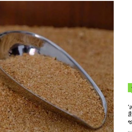
‘
ส
ซ