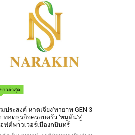
ข่าวล่าสุด
สมประสงค์ หาดเจียง’ทายาท GEN 3
ืบทอดธุรกิจครอบครัว ‘หมูหัน’สู่
อฟต์พาวเวอร์เมืองกบินทร์