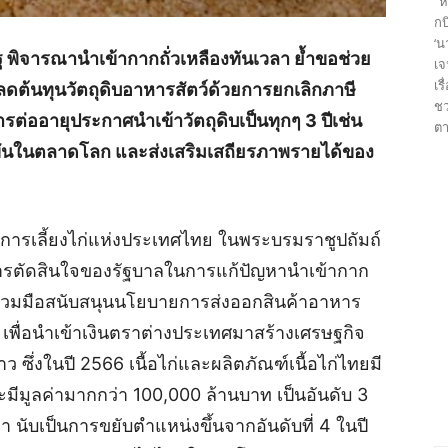
“ห
กบ
‘น
 พิจารณานำเข้ากากถั่วเหลืองทันเวลา ย้ำขอช่วย
เจ
เร
ต้นทุนวัตถุดิบอาหารสัตว์ด้วยการยกเลิกภาษี
ชว
่ออายุประกาศนำเข้าวัตถุดิบเป็นทุกๆ 3 ปีเช่น
ตา
งขันในตลาดโลก และส่งเสริมเสถียรภาพรายได้ของ
ารเลี้ยงไก่แห่งประเทศไทย ในพระบรมราชูปถัมถ์
ารตัดสินใจของรัฐบาลในการแก้ปัญหานำเข้ากาก
มร่วมมือสนับสนุนนโยบายการส่งออกสินค้าอาหาร
เพื่อนำเข้าเงินตราต่างประเทศมาสร้างเศรษฐกิจ
 ซึ่งในปี 2566 เนื้อไก่และผลิตภัณฑ์เนื้อไก่ไทยมี
ีมูลค่ามากกว่า 100,000 ล้านบาท เป็นอันดับ 3
ับเป็นการขยับตำแหน่งขึ้นจากอันดับที่ 4 ในปี