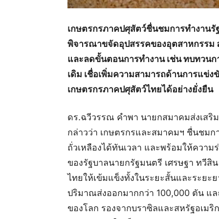
เกษตรกรภาคปศุสัตว์ชื่นชมการทำงานรัฐ
พิจารณาขจัดอุปสรรคของอุตสาหกรรม ลด
และลดขั้นตอนการทำงาน เช่น ทบทวนการต
เดิม เชื่อเพิ่มความสามารถด้านการแข่
เกษตรกรภาคปศุสัตว์ไทยได้อย่างยั่งยืน
ดร.ฉวีวรรณ คำพา นายกสมาคมส่งเสริมก
กล่าวว่า เกษตรกรและสมาคมฯ ชื่นชมก
ถั่วเหลืองได้ทันเวลา และพร้อมให้ควา
ของรัฐบาลนายกรัฐมนตรี เศรษฐา ทวีสิน 
ไทยให้เข้มแข็งทั้งในระยะสั้นและระยะยาว
ปริมาณส่งออกมากกว่า 100,000 ตัน และม
ของโลก รองจากบราซิลและสหรัฐอเมริกา น