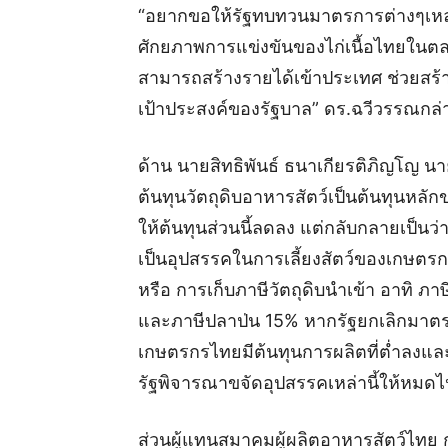
“อยากขอให้รัฐทบทวนมาตรการต่างๆเหล่านี
ศักยภาพการแข่งขันของไก่เนื้อไทยในต
สามารถสร้างรายได้เข้าประเทศ ช่วยสร้า
เป้าประสงค์ของรัฐบาล” ดร.ฉวีวรรณกล่
ด้าน นายสิทธิพันธ์ ธนาเกียรติภิญโญ นาย
ต้นทุนวัตถุดิบอาหารสัตว์เป็นต้นทุนหลั
ให้ต้นทุนส่วนนี้ลดลง แต่กลับกลายเป็นว่
เป็นอุปสรรคในการเลี้ยงสัตว์ของเกษตรก
หรือ การเก็บภาษีวัตถุดิบนำเข้า อาทิ ภ
และภาษีปลาป่น 15% หากรัฐยกเลิกมาตรก
เกษตรกรไทยมีต้นทุนการผลิตที่ต่ำลงและม
รัฐพิจารณาขจัดอุปสรรคเหล่านี้ให้หมดไ
ส่วนผู้แทนสมาคมผู้ผลิตอาหารสัตว์ไทย 