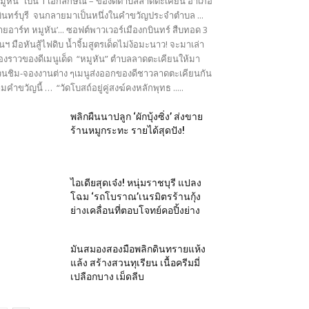
มูหัน” เป็น 1 เอกลักษณ์ – ของดีตำบลลาดตะเคียน อำเภอ
ินทร์บุรี จนกลายมาเป็นหนึ่งในคำขวัญประจำตำบล ...
ายอาร์ท หมูหัน’... ซอฟต์พาวเวอร์เมืองกบินทร์ สืบทอด 3
นฯ มือหันสู้ไฟดิบ น้ำจิ้มสูตรเด็ดไม่ง้อมะนาว! จะมาเล่า
ื่องราวของดีเมนูเด็ด “หมูหัน” ตำบลลาดตะเคียนให้มา
นชิม-จองงานต่าง ๆเมนูส่งออกของดีชาวลาดตะเคียนกัน
มคำขวัญนี้ … “วัดโบสถ์อยู่คู่สงฆ์คงหลักพุทธ .....
พลิกผืนนาปลูก ‘ผักบุ้งซิ่ง’ ส่งขาย
ร้านหมูกระทะ รายได้สุดปัง!
ไอเดียสุดเจ๋ง! หนุ่มราชบุรี แปลง
โฉม ‘รถโบราณ’เนรมิตรร้านกุ้ง
ย่างเคลื่อนที่ตอบโจทย์คอปิ้งย่าง
มันสมองสองมือพลิกดินทรายแห้ง
แล้ง สร้างสวนทุเรียน เนื้อครีมมี่
เปลือกบาง เม็ดลีบ