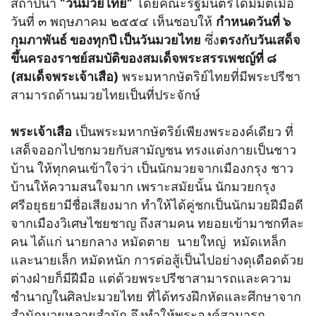
สถาปนา
“วันมวยไทย”
โดยคณะรัฐมนตรีได้มีมติเมื่อ
วันที่ ๓ พฤษภาคม ๒๕๕๔ เห็นชอบให้
กำหนดวันที่ ๖
กุมภาพันธ์ ของทุกปี เป็นวันมวยไทย
ซึ่ง
ตรงกับวันเสด็จ
ขึ้นครองราชย์สมบัติของสมเด็จพระสรรเพชญ์ที่ ๘
(สมเด็จพระเจ้าเสือ)
พระมหากษัตริย์ไทยที่มีพระปรีชา
สามารถด้านมวยไทยเป็นที่ประจักษ์
พระเจ้าเสือ
เป็นพระมหากษัตริย์เพียงพระองค์เดียว ที่
เสด็จออกไปชกมวยกับสามัญชน ทรงแต่งกายเป็นชาว
บ้าน ให้ทุกคนเข้าใจว่า เป็นนักมวยจากเมืองกรุง ชาว
บ้านให้ความสนใจมาก เพราะสมัยนั้น นักมวยกรุง
ศรีอยุธยามีชื่อเสียงมาก ทำให้ได้คู่ชกเป็นนักมวยฝีมือดี
จากเมืองวิเศษไชยชาญ ถึงสามคน ทยอยเข้ามาชกทีละ
คน ได้แก่ นายกลาง หมัดตาย นายใหญ่ หมัดเหล็ก
และนายเล็ก หมัดหนัก การต่อสู้เป็นไปอย่างดุเดือดด้วย
ต่างฝ่ายก็มีฝีมือ แต่ด้วยพระปรีชาสามารถและความ
ชำนาญในศิลปะมวยไทย ที่ได้ทรงฝึกหัดและศึกษาจาก
สำนักมวยหลายสำนัก จึงทำให้พระองค์สามารถ