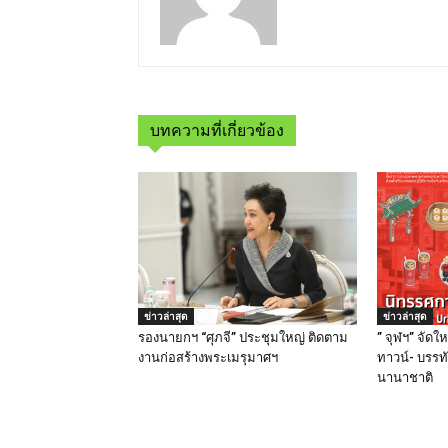
บทความที่เกี่ยวข้อง
ข่าวล่าสุด
ข่าวล่าสุด
รองนายกฯ “ศุภจี” ประชุมใหญ่ ติดตาม
” จุฬฯ” จัด
งานก่อสร้างพระเมรุมาศฯ
ทาวน์- บรรทั
นานาชาติ