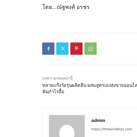
โดย…ณัฐพงศ์ อรชร
บทความก่อนหน้านี้
ทลายแก๊งวัยรุ่นผลิตลีน ผสมสูตรเองส่งขายออนไล
ฟันกำไรอื้อ
admin
https://theworldbizs.com