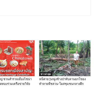
ข่าวล่าสุด
ใหญ่ ชวนสำรวจเมืองไชน่า
หนีตายวุ่น!ฝูงช้างป่าทับลานยกโขยง
ดทองร่วมเครือข่ายวิจัย
ทำลายพืชสวน-โผล่ชุมชนกลางดึก