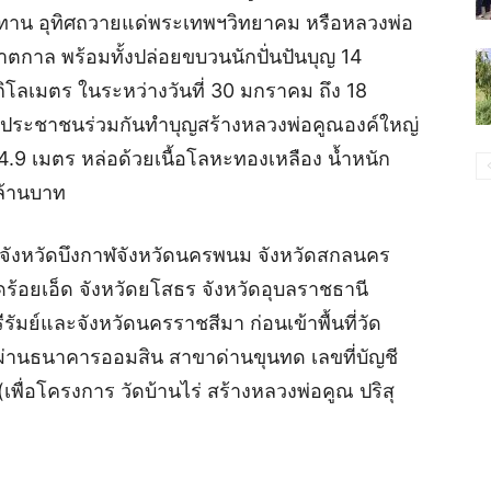
นุปทาน อุทิศถวายแด่พระเทพฯวิทยาคม หรือหลวงพ่อ
าตกาล พร้อมทั้งปล่อยขบวนนักปั่นปันบุญ 14
ิโลเมตร ในระหว่างวันที่ 30 มกราคม ถึง 18
ให้ประชาชนร่วมกันทำบุญสร้างหลวงพ่อคูณองค์ใหญ่
24.9 เมตร หล่อด้วยเนื้อโลหะทองเหลือง น้ำหนัก
ล้านบาท
 จังหวัดบึงกาฬจังหวัดนครพนม จังหวัดสกลนคร
ัดร้อยเอ็ด จังหวัดยโสธร จังหวัดอุบลราชธานี
รีรัมย์และจังหวัดนครราชสีมา ก่อนเข้าพื้นที่วัด
น ผ่านธนาคารออมสิน สาขาด่านขุนทด เลขที่บัญชี
(เพื่อโครงการ วัดบ้านไร่ สร้างหลวงพ่อคูณ ปริสุ