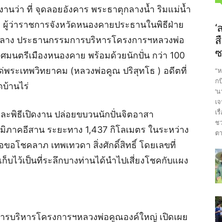
ายงานว่า ที่ จุดลอยอังคาร พระธาตุกลางน้ำ ริมแม่น้ำ
้ว ผู้ว่าราชการจังหวัดหนองคายประธานในพิธีฝ่าย
‘
บกลาง ประธานกรรมการบริหารโครงการฯหลวงพ่อ
ส
ซ
ทศมนตรีเมืองหนองคาย พร้อมด้วยนักปั่น กว่า 100
แด่พระเทพวิทยาคม (หลวงพ่อคูณ ปริสุทโธ ) อดีตที่
“ห
กบ
บ้านไร่
‘น
เจ
เร
ะพิธีเปิดงาน ปล่อยขบวนนักปั่นจิตอาสา
ชว
ดภูมิภาคอีสาน ระยะทาง 1,437 กิโลเมตร ในระหว่าง
ตา
่อขอโชคลาภ เทพเทวดา สิ่งศักดิ์สิทธิ์ โดยเลขที่
ก็บไว้เป็นที่ระลึกบางท่านได้นำไปเสี่ยงโชคกับแผง
รบริหารโครงการฯหลวงพ่อคูณองค์ใหญ่ เปิดเผย