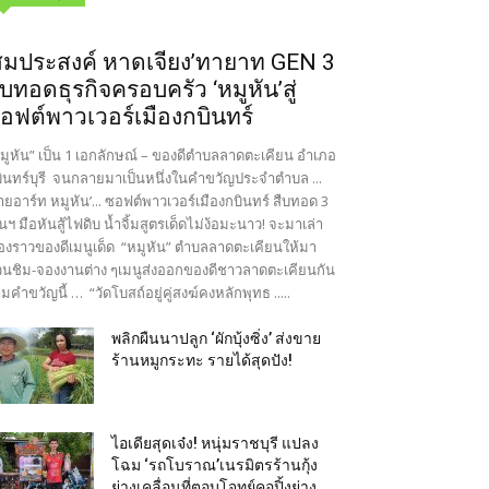
สมประสงค์ หาดเจียง’ทายาท GEN 3
ืบทอดธุรกิจครอบครัว ‘หมูหัน’สู่
อฟต์พาวเวอร์เมืองกบินทร์
มูหัน” เป็น 1 เอกลักษณ์ – ของดีตำบลลาดตะเคียน อำเภอ
ินทร์บุรี จนกลายมาเป็นหนึ่งในคำขวัญประจำตำบล ...
ายอาร์ท หมูหัน’... ซอฟต์พาวเวอร์เมืองกบินทร์ สืบทอด 3
นฯ มือหันสู้ไฟดิบ น้ำจิ้มสูตรเด็ดไม่ง้อมะนาว! จะมาเล่า
ื่องราวของดีเมนูเด็ด “หมูหัน” ตำบลลาดตะเคียนให้มา
นชิม-จองงานต่าง ๆเมนูส่งออกของดีชาวลาดตะเคียนกัน
มคำขวัญนี้ … “วัดโบสถ์อยู่คู่สงฆ์คงหลักพุทธ .....
พลิกผืนนาปลูก ‘ผักบุ้งซิ่ง’ ส่งขาย
ร้านหมูกระทะ รายได้สุดปัง!
ไอเดียสุดเจ๋ง! หนุ่มราชบุรี แปลง
โฉม ‘รถโบราณ’เนรมิตรร้านกุ้ง
ย่างเคลื่อนที่ตอบโจทย์คอปิ้งย่าง