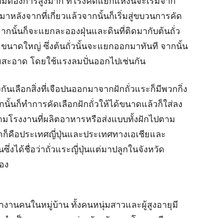
้องการสูงมาก ที่โรงคัดแยกแห่งนี้จะเริ่มจาก
าหลังจากที่เกี่ยวแล้วจากนั้นก็เริ่มสู่ขบวนการคัด
ากนั้นก็จะแยกละอองฝุ่นและดินที่ติดมากับต้นถั่ว
นาดใหญ่ ซึ่งต้นถั่วนั้นจะแยกออกมาทันที จากนั้น
มสะอาด โดยใช้แรงลมปั่นออกไปเช่นกัน
ันเลือกสิ่งที่เจือปนออกมาจากฝักถั่วแระก็มีพวกกิ่ง
ั้นก็ทำการคัดเลือกฝักถั่วให้ได้ขนาดแล้วก็ใส่ลง
ามโรงงานที่ผลิตอาหารหรือส่งแบบทั้งฝักไปตาม
ุดก็คือประเทศญี่ปุ่นและประเทศทางเอเชียและ
งได้ชื่อว่าถั่วแระญี่ปุ่นแต่มาปลูกในจังหวัด
เอง
ทำงานคนในหมู่บ้าน ทั้งคนหนุ่มสาวและผู้สูงอายุมี