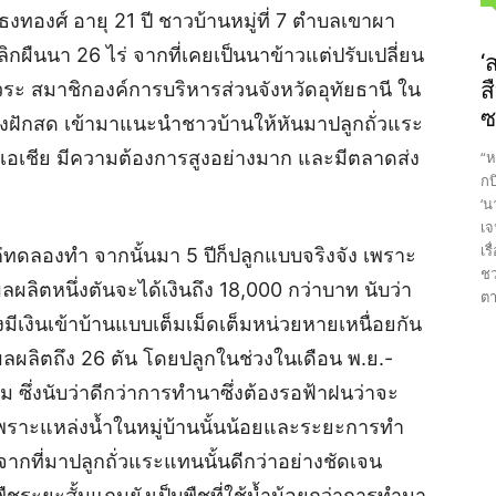
งทองศ์ อายุ 21 ปี ชาวบ้านหมู่ที่ 7 ตำบลเขาผา
กผืนนา 26 ไร่ จากที่เคยเป็นนาข้าวแต่ปรับเปลี่ยน
‘
ีวระ สมาชิกองค์การบริหารส่วนจังหวัดอุทัยธานี ใน
ส
ซ
องฝักสด เข้ามาแนะนำชาวบ้านให้หันมาปลูกถั่วแระ
ะเอเชีย มีความต้องการสูงอย่างมาก และมีตลาดส่ง
“ห
กบ
‘น
เจ
เร
ค่ทดลองทำ จากนั้นมา 5 ปีก็ปลูกแบบจริงจัง เพราะ
ชว
ผลิตหนึ่งตันจะได้เงินถึง 18,000 กว่าบาท นับว่า
ตา
งมีเงินเข้าบ้านแบบเต็มเม็ดเต็มหน่วยหายเหนื่อยกัน
ด้ผลผลิตถึง 26 ตัน โดยปลูกในช่วงในเดือน พ.ย.-
ม ซึ่งนับว่าดีกว่าการทำนาซึ่งต้องรอฟ้าฝนว่าจะ
เพราะแหล่งน้ำในหมู่บ้านนั้นน้อยและระยะการทำ
งจากที่มาปลูกถั่วแระแทนนั้นดีกว่าอย่างชัดเจน
นพืชระยะสั้นแถมยังเป็นพืชที่ใช้น้ำน้อยกว่าการทำนา