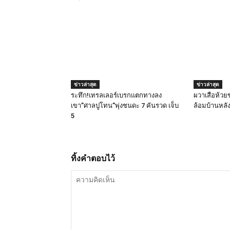
ข่าวล่าสุด
ข่าวล่าสุด
ระทึก!เทรลเลอร์เบรกแตกทางลง
ผวาเสือห้วย
เขา”ศาลปูโทน”พุ่งชนดะ 7 คันรวด เจ็บ
ล้อมบ้านหลั
5
ทิ้งคำตอบไว้