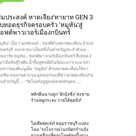
สมประสงค์ หาดเจียง’ทายาท GEN 3
ืบทอดธุรกิจครอบครัว ‘หมูหัน’สู่
อฟต์พาวเวอร์เมืองกบินทร์
มูหัน” เป็น 1 เอกลักษณ์ – ของดีตำบลลาดตะเคียน อำเภอ
ินทร์บุรี จนกลายมาเป็นหนึ่งในคำขวัญประจำตำบล ...
ายอาร์ท หมูหัน’... ซอฟต์พาวเวอร์เมืองกบินทร์ สืบทอด 3
นฯ มือหันสู้ไฟดิบ น้ำจิ้มสูตรเด็ดไม่ง้อมะนาว! จะมาเล่า
ื่องราวของดีเมนูเด็ด “หมูหัน” ตำบลลาดตะเคียนให้มา
นชิม-จองงานต่าง ๆเมนูส่งออกของดีชาวลาดตะเคียนกัน
มคำขวัญนี้ … “วัดโบสถ์อยู่คู่สงฆ์คงหลักพุทธ .....
พลิกผืนนาปลูก ‘ผักบุ้งซิ่ง’ ส่งขาย
ร้านหมูกระทะ รายได้สุดปัง!
ไอเดียสุดเจ๋ง! หนุ่มราชบุรี แปลง
โฉม ‘รถโบราณ’เนรมิตรร้านกุ้ง
ย่างเคลื่อนที่ตอบโจทย์คอปิ้งย่าง