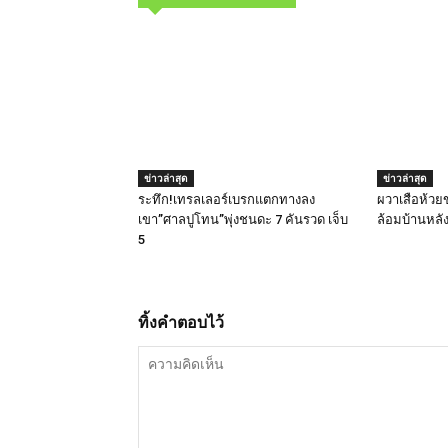
ข่าวล่าสุด
ข่าวล่าสุด
ระทึก!เทรลเลอร์เบรกแตกทางลง
ผวาเสือห้วย
เขา”ศาลปูโทน”พุ่งชนดะ 7 คันรวด เจ็บ
ล้อมบ้านหลั
5
ทิ้งคำตอบไว้