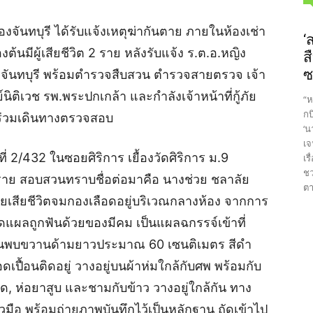
เมืองจันทบุรี ได้รับแจ้งเหตุฆ่ากันตาย ภายในห้องเช่า
‘
ื้องต้นมีผู้เสียชีวิต 2 ราย หลังรับแจ้ง ร.ต.อ.หญิง
ส
ซ
องจันทบุรี พร้อมตำรวจสืบสวน ตำรวจสายตรวจ เจ้า
นิติเวช รพ.พระปกเกล้า และกำลังเจ้าหน้าที่กู้ภัย
“ห
กบ
ร่วมเดินทางตรวจสอบ
‘น
เจ
ขที่ 2/432 ในซอยศิริการ เยื้องวัดศิริการ ม.9
เร
ชว
 ราย สอบสวนทราบชื่อต่อมาคือ นางช่วย ชลาลัย
ตา
งายเสียชีวิตจมกองเลือดอยู่บริเวณกลางห้อง จากการ
ดแผลถูกฟันด้วยของมีคม เป็นแผลฉกรรจ์เข้าที่
กันพบขวานด้ามยาวประมาณ 60 เซนติเมตร สีดำ
เปื้อนติดอยู่ วางอยู่บนผ้าห่มใกล้กับศพ พร้อมกับ
ด, ห่อยาสูบ และชามกับข้าว วางอยู่ใกล้กัน ทาง
วมือ พร้อมถ่ายภาพบันทึกไว้เป็นหลักฐาน ถัดเข้าไป