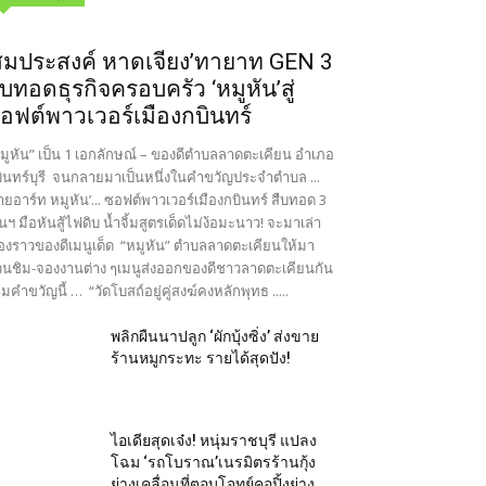
สมประสงค์ หาดเจียง’ทายาท GEN 3
ืบทอดธุรกิจครอบครัว ‘หมูหัน’สู่
อฟต์พาวเวอร์เมืองกบินทร์
มูหัน” เป็น 1 เอกลักษณ์ – ของดีตำบลลาดตะเคียน อำเภอ
ินทร์บุรี จนกลายมาเป็นหนึ่งในคำขวัญประจำตำบล ...
ายอาร์ท หมูหัน’... ซอฟต์พาวเวอร์เมืองกบินทร์ สืบทอด 3
นฯ มือหันสู้ไฟดิบ น้ำจิ้มสูตรเด็ดไม่ง้อมะนาว! จะมาเล่า
ื่องราวของดีเมนูเด็ด “หมูหัน” ตำบลลาดตะเคียนให้มา
นชิม-จองงานต่าง ๆเมนูส่งออกของดีชาวลาดตะเคียนกัน
มคำขวัญนี้ … “วัดโบสถ์อยู่คู่สงฆ์คงหลักพุทธ .....
พลิกผืนนาปลูก ‘ผักบุ้งซิ่ง’ ส่งขาย
ร้านหมูกระทะ รายได้สุดปัง!
ไอเดียสุดเจ๋ง! หนุ่มราชบุรี แปลง
โฉม ‘รถโบราณ’เนรมิตรร้านกุ้ง
ย่างเคลื่อนที่ตอบโจทย์คอปิ้งย่าง