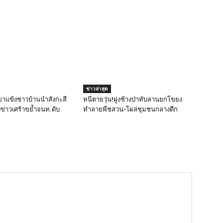
ข่าวล่าสุด
ขาแข้งชาวบ้านนำสังกะสี
หนีตายวุ่น!ฝูงช้างป่าทับลานยกโขยง
งข่าวเศร้าขย้ำจนท.ดับ
ทำลายพืชสวน-โผล่ชุมชนกลางดึก