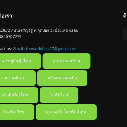
ต่อเรา
ต
ู่ 236/2 ถนนเจริญรัฐ ต.กุดป่อง อ.เมืองเลย จ.เลย
 0850707279
act us:
Email : theworldbizs07@gmail.com
เศรษฐกิจทั่วไทย
เกษตรรอบบ้าน
รายงานพิเศษ
คลังสมองสองมือ
สวัสดีเมืองไทย
ไลฟ์สไตล์
บันเทิง-กีฬา
ดู ดวง กับโหรทัตต์เทพ