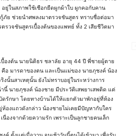
 อยู่ในสภาพใช้เชือกยืดผูกผ้าใบ ผูกคอกับคาน
่กู้ภัย ช่วยนำศพลงมาตรวจชันสูตร ทราบชื่อต่อมา
รตรวจชันสูตรเบื้องต้นของแพทย์ ทั้ง 2 เสียชีวิตมา
องต้น นายนิติธร ชลาลัย อายุ 44 ปี พี่ชายผู้ตาย
้อง คือ มารดาของตน และเป็นแม่ของ นายภุชงค์ น้อง
งนั้นสาเหตุนั้น ยังไม่ทราบอยู่ในระหว่างการ
ี้ นายภุชงค์ น้องชาย มีประวัติเสพยาเสพติด แต่
บัดรักษา โดยทางบ้านได้ให้แยกตัวมาพักอยู่ที่ห้อง
อยู่ห้องแถวดังกล่าว น้องชายไม่เคยมีปัญหากับใคร
้ง เนื่องจากด้วยความรัก เพราะเป็นลูกชายคนเล็ก
์ ตั้งแต่เมื่อวาน จนเช้าวันนี้ตนได้เข้ามา เพื่อรับ