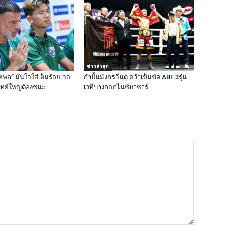
ข่าวล่าสุด
พล” มั่นใจใส่เต็มร้อยเจอ
กำปั้นมังกรจีนดุ คว้าเข็มขัด ABF 3รุ่น
ทย์ใหญ่ต้องชนะ
เวทีบางกอกไนซ์บาซาร์