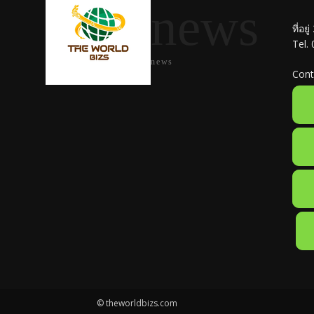
news
ที่อย
Tel.
news
Cont
© theworldbizs.com