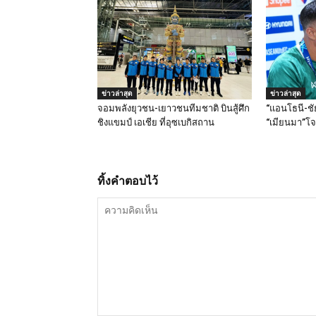
ข่าวล่าสุด
ข่าวล่าสุด
จอมพลังยุวชน-เยาวชนทีมชาติ บินสู้ศึก
“แอนโธนี-ชัย
ชิงแขมป์ เอเชีย ที่อุซเบกิสถาน
“เมียนมา”โจ
ทิ้งคำตอบไว้