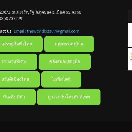
ู่ 236/2 ถนนเจริญรัฐ ต.กุดป่อง อ.เมืองเลย จ.เลย
 0850707279
act us:
Email : theworldbizs07@gmail.com
เศรษฐกิจทั่วไทย
เกษตรรอบบ้าน
รายงานพิเศษ
คลังสมองสองมือ
สวัสดีเมืองไทย
ไลฟ์สไตล์
บันเทิง-กีฬา
ดู ดวง กับโหรทัตต์เทพ