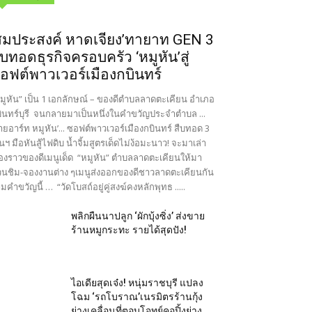
สมประสงค์ หาดเจียง’ทายาท GEN 3
ืบทอดธุรกิจครอบครัว ‘หมูหัน’สู่
อฟต์พาวเวอร์เมืองกบินทร์
มูหัน” เป็น 1 เอกลักษณ์ – ของดีตำบลลาดตะเคียน อำเภอ
ินทร์บุรี จนกลายมาเป็นหนึ่งในคำขวัญประจำตำบล ...
ายอาร์ท หมูหัน’... ซอฟต์พาวเวอร์เมืองกบินทร์ สืบทอด 3
นฯ มือหันสู้ไฟดิบ น้ำจิ้มสูตรเด็ดไม่ง้อมะนาว! จะมาเล่า
ื่องราวของดีเมนูเด็ด “หมูหัน” ตำบลลาดตะเคียนให้มา
นชิม-จองงานต่าง ๆเมนูส่งออกของดีชาวลาดตะเคียนกัน
มคำขวัญนี้ … “วัดโบสถ์อยู่คู่สงฆ์คงหลักพุทธ .....
พลิกผืนนาปลูก ‘ผักบุ้งซิ่ง’ ส่งขาย
ร้านหมูกระทะ รายได้สุดปัง!
ไอเดียสุดเจ๋ง! หนุ่มราชบุรี แปลง
โฉม ‘รถโบราณ’เนรมิตรร้านกุ้ง
ย่างเคลื่อนที่ตอบโจทย์คอปิ้งย่าง