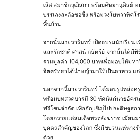
เลิศ สมาชิกวุฒิสภา พร้อมศิษยานุศิษย
บรรเลงสะล้อซอซื้ง พร้อมวงโยทวาทิตโร
พื้นบ้าน
จากนั้นนายวารินทร์ เปิดอบรมนักเรียน เ
และรักชาติ ศาสน์ กษัตริย์ จากนั้นได้มีพิ
รวมมูลค่า 104,000 บาทเพื่อมอบให้มหาวิ
จิตศรัทธาได้นำหญ้ามาให้เป็นอาหาร แก่
นอกจากนี้นายวารินทร์ ได้มอบรูปหล่อครู
พร้อมบทสวดบารมี 30 ทัศน์แก่นายอัครเด
ฟรีโซนจำกัด เพื่ออัญเชิญไปประดิษฐส
โดยถวายแด่สมเด็จพระสังฆราช เมียนมา เพ
บุคคลสำคัญของโลก ซึ่งมีขบวนแห่นางรำ 
ด้วย