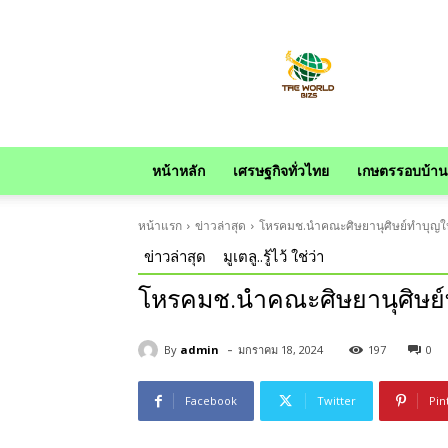
news
หน้าหลัก
เศรษฐกิจทั่วไทย
เกษตรรอบบ้าน
หน้าแรก
ข่าวล่าสุด
โหรคมช.นำคณะศิษยานุศิษย์ทำบุญใหญ
ข่าวล่าสุด
มูเตลู..รู้ไว้ ใช่ว่า
โหรคมช.นำคณะศิษยานุศิษย์ท
-
By
admin
มกราคม 18, 2024
197
0
Facebook
Twitter
Pin