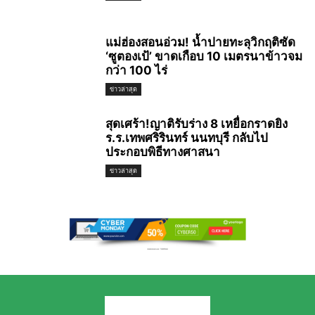
แม่ฮ่องสอนอ่วม! น้ำปายทะลุวิกฤติซัด
‘ซูตองเป้’ ขาดเกือบ 10 เมตรนาข้าวจม
กว่า 100 ไร่
ข่าวล่าสุด
สุดเศร้า!ญาติรับร่าง 8 เหยื่อกราดยิง
ร.ร.เทพศริรินทร์ นนทบุรี กลับไป
ประกอบพิธีทางศาสนา
ข่าวล่าสุด