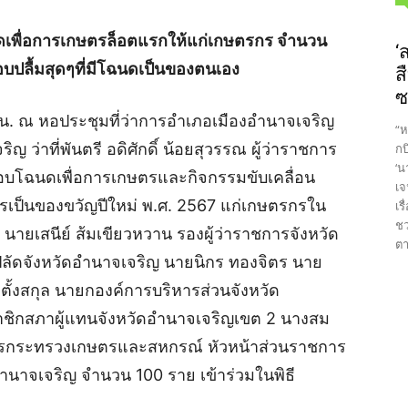
ดเพื่อการเกษตรล็อตแรกให้แก่เกษตรกร จำนวน
‘
บมอบปลื้มสุดๆที่มีโฉนดเป็นของตนเอง
ส
ซ
0 น. ณ หอประชุมที่ว่าการอำเภอเมืองอำนาจเจริญ
“ห
 ว่าที่พันตรี อดิศักดิ์ น้อยสุวรรณ ผู้ว่าราชการ
กบ
‘น
มอบโฉนดเพื่อการเกษตรและกิจกรรมขับเคลื่อน
เจ
เป็นของขวัญปีใหม่ พ.ศ. 2567 แก่เกษตรกรใน
เร
ชว
 นายเสนีย์ ส้มเขียวหวาน รองผู้ว่าราชการจังหวัด
ตา
ลัดจังหวัดอำนาจเจริญ นายนิกร ทองจิตร นาย
ั้งสกุล นายกองค์การบริหารส่วนจังหวัด
ชิกสภาผู้แทนจังหวัดอำนาจเจริญเขต 2 นางสม
่าการกระทรวงเกษตรและสหกรณ์ หัวหน้าส่วนราชการ
ดอำนาจเจริญ จำนวน 100 ราย เข้าร่วมในพิธี