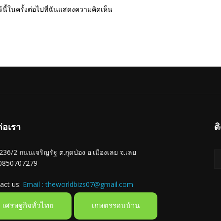
นี้ในครั้งต่อไปที่ฉันแสดงความคิดเห็น
ต่อเรา
ต
ู่ 236/2 ถนนเจริญรัฐ ต.กุดป่อง อ.เมืองเลย จ.เลย
 0850707279
act us:
Email : theworldbizs07@gmail.com
เศรษฐกิจทั่วไทย
เกษตรรอบบ้าน