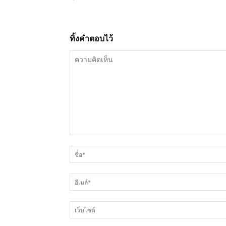
ทิ้งคำตอบไว้
ความ
คิด
เห็น