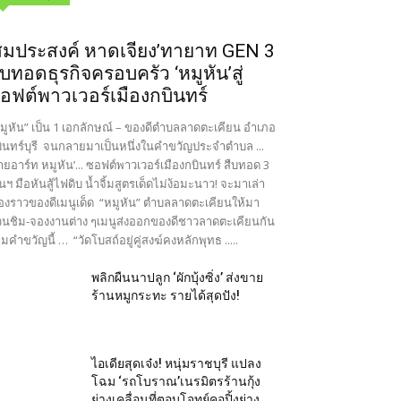
สมประสงค์ หาดเจียง’ทายาท GEN 3
ืบทอดธุรกิจครอบครัว ‘หมูหัน’สู่
อฟต์พาวเวอร์เมืองกบินทร์
มูหัน” เป็น 1 เอกลักษณ์ – ของดีตำบลลาดตะเคียน อำเภอ
ินทร์บุรี จนกลายมาเป็นหนึ่งในคำขวัญประจำตำบล ...
ายอาร์ท หมูหัน’... ซอฟต์พาวเวอร์เมืองกบินทร์ สืบทอด 3
นฯ มือหันสู้ไฟดิบ น้ำจิ้มสูตรเด็ดไม่ง้อมะนาว! จะมาเล่า
ื่องราวของดีเมนูเด็ด “หมูหัน” ตำบลลาดตะเคียนให้มา
นชิม-จองงานต่าง ๆเมนูส่งออกของดีชาวลาดตะเคียนกัน
มคำขวัญนี้ … “วัดโบสถ์อยู่คู่สงฆ์คงหลักพุทธ .....
พลิกผืนนาปลูก ‘ผักบุ้งซิ่ง’ ส่งขาย
ร้านหมูกระทะ รายได้สุดปัง!
ไอเดียสุดเจ๋ง! หนุ่มราชบุรี แปลง
โฉม ‘รถโบราณ’เนรมิตรร้านกุ้ง
ย่างเคลื่อนที่ตอบโจทย์คอปิ้งย่าง