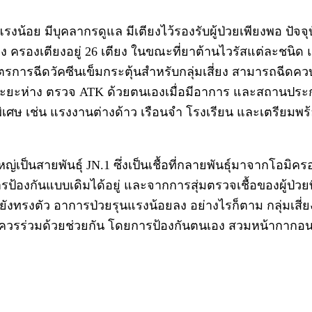
อย มีบุคลากรดูแล มีเตียงไว้รองรับผู้ป่วยเพียงพอ ปัจจุบ
แดง ครองเตียงอยู่ 26 เตียง ในขณะที่ยาต้านไวรัสแต่ละชนิ
รการฉีดวัคซีนเข็มกระตุ้นสำหรับกลุ่มเสี่ยง สามารถฉีดควบ
ระยะห่าง ตรวจ ATK ด้วยตนเองเมื่อมีอาการ และสถานประ
รพิเศษ เช่น แรงงานต่างด้าว เรือนจำ โรงเรียน และเตร
็นสายพันธุ์ JN.1 ซึ่งเป็นเชื้อที่กลายพันธุ์มาจากโอมิครอน
ป้องกันแบบเดิมได้อยู่ และจากการสุ่มตรวจเชื้อของผู้ป่วย
ังทรงตัว อาการป่วยรุนแรงน้อยลง อย่างไรก็ตาม กลุ่มเสี่ยง
ไปก็ควรร่วมด้วยช่วยกัน โดยการป้องกันตนเอง สวมหน้ากากอ