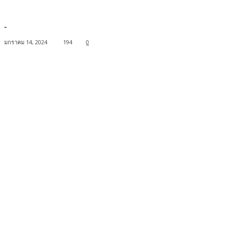
-
มกราคม 14, 2024
194
0
Facebook
Twitter
Pinterest
WhatsApp