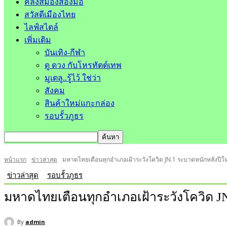
คลังสมองสองมือ
สวัสดีเมืองไทย
ไลฟ์สไตล์
เพิ่มเติม
บันเทิง-กีฬา
ดู ดวง กับโหรทัตต์เทพ
มูเตลู..รู้ไว้ ใช่ว่า
สังคม
สินค้าใหม่แกะกล่อง
รอบรั้วภูธร
หน้าแรก
ข่าวล่าสุด
มหาดไทยเตือนทุกอำเภอเฝ้าระวังโควิด JN.1 ระบาดหนักหลังปีให
ข่าวล่าสุด
รอบรั้วภูธร
มหาดไทยเตือนทุกอำเภอเฝ้าระวังโควิด JN
By
admin