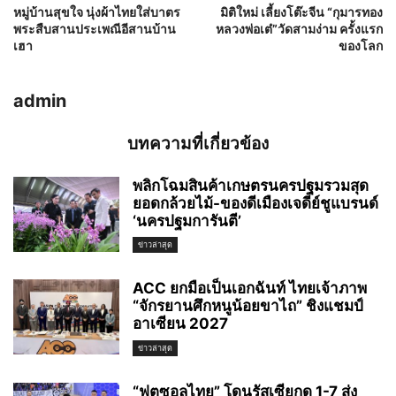
หมู่บ้านสุขใจ นุ่งผ้าไทยใส่บาตร
มิติใหม่ เลี้ยงโต๊ะจีน “กุมารทอง
พระสืบสานประเพณีอีสานบ้าน
หลวงพ่อเต๋”วัดสามง่าม ครั้งแรก
เฮา
ของโลก
admin
บทความที่เกี่ยวข้อง
พลิกโฉมสินค้าเกษตรนครปฐมรวมสุด
ยอดกล้วยไม้-ของดีเมืองเจดีย์ชูแบรนด์
‘นครปฐมการันตี’
ข่าวล่าสุด
ACC ยกมือเป็นเอกฉันท์ ไทยเจ้าภาพ
“จักรยานศึกหนูน้อยขาไถ” ชิงแชมป์
อาเซียน 2027
ข่าวล่าสุด
“ฟุตซอลไทย” โดนรัสเซียกด 1-7 ส่ง