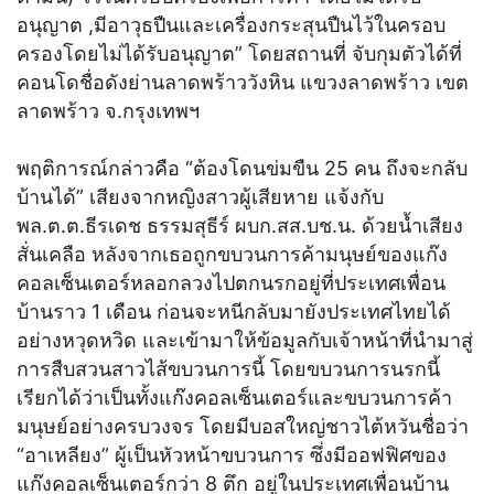
อนุญาต ,มีอาวุธปืนและเครื่องกระสุนปืนไว้ในครอบ
ครองโดยไม่ได้รับอนุญาต” โดยสถานที่ จับกุมตัวได้ที่
คอนโดชื่อดังย่านลาดพร้าววังหิน แขวงลาดพร้าว เขต
ลาดพร้าว จ.กรุงเทพฯ
พฤติการณ์กล่าวคือ “ต้องโดนข่มขืน 25 คน ถึงจะกลับ
บ้านได้” เสียงจากหญิงสาวผู้เสียหาย แจ้งกับ
พล.ต.ต.ธีรเดช ธรรมสุธีร์ ผบก.สส.บช.น. ด้วยน้ำเสียง
สั่นเคลือ หลังจากเธอถูกขบวนการค้ามนุษย์ของแก๊ง
คอลเซ็นเตอร์หลอกลวงไปตกนรกอยู่ที่ประเทศเพื่อน
บ้านราว 1 เดือน ก่อนจะหนีกลับมายังประเทศไทยได้
อย่างหวุดหวิด และเข้ามาให้ข้อมูลกับเจ้าหน้าที่นำมาสู่
การสืบสวนสาวไส้ขบวนการนี้ โดยขบวนการนรกนี้
เรียกได้ว่าเป็นทั้งแก๊งคอลเซ็นเตอร์และขบวนการค้า
มนุษย์อย่างครบวงจร โดยมีบอสใหญ่ชาวไต้หวันชื่อว่า
“อาเหลียง” ผู้เป็นหัวหน้าขบวนการ ซึ่งมีออฟฟิศของ
แก๊งคอลเซ็นเตอร์กว่า 8 ตึก อยู่ในประเทศเพื่อนบ้าน