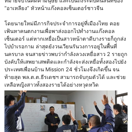
หมายจับในคดีค้ามนุษย์ และเป็นถึงระดับคนสนิทของ
“อาเหลียง” หัวหน้าแก๊งคอลเซ็นเตอร์ชาวจีน
โดยนายใหม่มีภารกิจประจำการอยู่ที่เมืองไทย คอย
เฟ้นหาคนตกงานเพื่อพาส่งออกไปทำงานแก๊งคอล
เซ็นเตอร์ แต่หากเหยื่อเป็นสาวหน้าตาดีบางรายก็ถูกส่ง
ไปบำเรอกาม ล่าสุดยังวนเวียนรันวงการอยู่ในพื้นที่
นครบาล จนสายข่าวพบว่ากำลังลวงเหยื่อสาว 2 รายถูก
บังคับให้เสพยาเสพติดและกำลังจะส่งเหยื่อทั้งสองไปยัง
ประเทศเพื่อนบ้าน Mission 24 ชั่วโมงจึงเกิดขึ้น จน
ท้ายสุด พล.ต.ต.ธีรเดชฯ สามารถจับกุมตัวได้ และช่วย
เหลือหญิงสาวทั้งสองรายได้อย่างหวุดหวิด