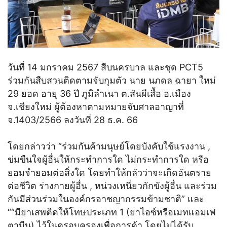
วันที่ 14 มกราคม 2567 สืบนครบาล และชุด PCT5
ร่วมกันสืบสวนติดตามจับกุมตัว นาย นภดล ฉายา ใหม่
29 ยอด อายุ 36 ปี ภูมิลำเนา ต.สันผีเสื้อ อ.เมือง
จ.เชียงใหม่ ผู้ต้องหาตามหมายจับศาลอาญาที่
จ.1403/2566 ลงวันที่ 28 ธ.ค. 66
โดยกล่าวว่า “ร่วมกันค้ามนุษย์โดยบังคับใช้แรงงาน ,
ข่มขืนใจผู้อื่นให้กระทำการใด ไม่กระทำการใด หรือ
ยอมจำยอมต่อสิ่งใด โดยทำให้กลัวว่าจะเกิดอันตราย
ต่อชีวิต ร่างกายผู้อื่น , หน่วงเหนี่ยวกักขังผู้อื่น และร่วม
กันมีส่วนร่วมในองค์กรอาชญากรรมข้ามชาติ” และ
““มียาเสพติดให้โทษประเภท 1 (ยาไอซ์หรือเมทแอมเฟ
ตามีน) ไว้ในครอบครองเพื่อการค้า โดยไม่ได้รับ