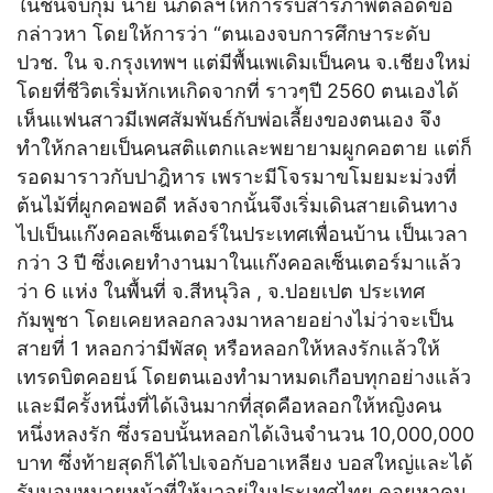
ในชั้นจับกุม นาย นภดลฯให้การรับสารภาพตลอดข้อ
กล่าวหา โดยให้การว่า “ตนเองจบการศึกษาระดับ
ปวช. ใน จ.กรุงเทพฯ แต่มีพื้นเพเดิมเป็นคน จ.เชียงใหม่
โดยที่ชีวิตเริ่มหักเหเกิดจากที่ ราวๆปี 2560 ตนเองได้
เห็นแฟนสาวมีเพศสัมพันธ์กับพ่อเลี้ยงของตนเอง จึง
ทำให้กลายเป็นคนสติแตกและพยายามผูกคอตาย แต่ก็
รอดมาราวกับปาฎิหาร เพราะมีโจรมาขโมยมะม่วงที่
ต้นไม้ที่ผูกคอพอดี หลังจากนั้นจึงเริ่มเดินสายเดินทาง
ไปเป็นแก๊งคอลเซ็นเตอร์ในประเทศเพื่อนบ้าน เป็นเวลา
กว่า 3 ปี ซึ่งเคยทำงานมาในแก๊งคอลเซ็นเตอร์มาแล้ว
ว่า 6 แห่ง ในพื้นที่ จ.สีหนุวิล , จ.ปอยเปต ประเทศ
กัมพูชา โดยเคยหลอกลวงมาหลายอย่างไม่ว่าจะเป็น
สายที่ 1 หลอกว่ามีพัสดุ หรือหลอกให้หลงรักแล้วให้
เทรดบิตคอยน์ โดยตนเองทำมาหมดเกือบทุกอย่างแล้ว
และมีครั้งหนึ่งที่ได้เงินมากที่สุดคือหลอกให้หญิงคน
หนึ่งหลงรัก ซึ่งรอบนั้นหลอกได้เงินจำนวน 10,000,000
บาท ซึ่งท้ายสุดก็ได้ไปเจอกับอาเหลียง บอสใหญ่และได้
รับมอบหมายหน้าที่ให้มาอยู่ในประเทศไทย คอยหาคน