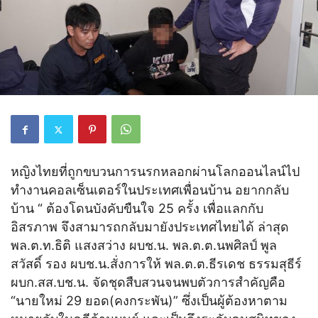
หญิงไทยที่ถูกขบวนการนรกหลอกผ่านโลกออนไลน์ไป
ทำงานคอลเซ็นเตอร์ในประเทศเพื่อนบ้าน อยากกลับ
บ้าน “ ต้องโดนบังคับขืนใจ 25 ครั้ง เพื่อแลกกับ
อิสรภาพ จึงสามารถกลับมายังประเทศไทยได้ ล่าสุด
พล.ต.ท.ธิติ แสงสว่าง ผบช.น. พล.ต.ต.นพศิลป์ พูล
สวัสดิ์ รอง ผบช.น.สั่งการให้ พล.ต.ต.ธีรเดช ธรรมสุธีร์
ผบก.สส.บช.น. จัดชุดสืบสวนจนพบตัวการสำคัญคือ
“นายใหม่ 29 ยอด(คงกระพัน)” ซึ่งเป็นผู้ต้องหาตาม