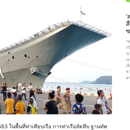
‘
ส
ซ
“ห
กบ
‘น
เจ
เร
ชว
ตา
 ในพื้นที่ท่าเทียบเรือ การท่าเรือสัตหีบ ฐานทัพ