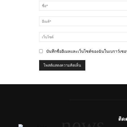
คิด
เห็น
บันทึกชื่ออีเมลและเว็บไซต์ของฉันในเบราว์เซอร์
news
ติด