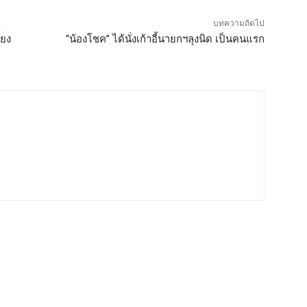
บทความถัดไป
้ยง
“น้องโชค” ได้นั่งเก้าอี้นายกฯลุงนิด เป็นคนแรก