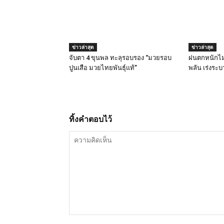
ข่าวล่าสุด
ข่าวล่าสุด
จับตา 4 ขุนพล ทะลุรอบรอง “มวยรอบ
ฝนตกหนักไม
ปูนเสือ มวยไทยพันธุ์แท้”
พลัน เร่งระ
ทิ้งคำตอบไว้
ความ