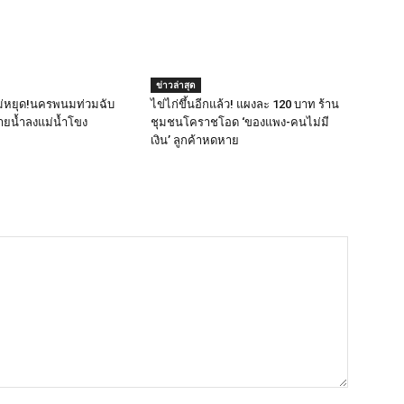
ข่าวล่าสุด
่หยุด!นครพนมท่วมฉับ
ไข่ไก่ขึ้นอีกแล้ว! แผงละ 120 บาท ร้าน
บายน้ำลงแม่น้ำโขง
ชุมชนโคราชโอด ‘ของแพง-คนไม่มี
เงิน’ ลูกค้าหดหาย