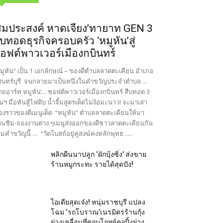
สมประสงค์ หาดเจียง’ทายาท GEN 3
ืบทอดธุรกิจครอบครัว ‘หมูหัน’สู่
อฟต์พาวเวอร์เมืองกบินทร์
มูหัน” เป็น 1 เอกลักษณ์ – ของดีตำบลลาดตะเคียน อำเภอ
ินทร์บุรี จนกลายมาเป็นหนึ่งในคำขวัญประจำตำบล ...
ายอาร์ท หมูหัน’... ซอฟต์พาวเวอร์เมืองกบินทร์ สืบทอด 3
นฯ มือหันสู้ไฟดิบ น้ำจิ้มสูตรเด็ดไม่ง้อมะนาว! จะมาเล่า
ื่องราวของดีเมนูเด็ด “หมูหัน” ตำบลลาดตะเคียนให้มา
นชิม-จองงานต่าง ๆเมนูส่งออกของดีชาวลาดตะเคียนกัน
มคำขวัญนี้ … “วัดโบสถ์อยู่คู่สงฆ์คงหลักพุทธ .....
พลิกผืนนาปลูก ‘ผักบุ้งซิ่ง’ ส่งขาย
ร้านหมูกระทะ รายได้สุดปัง!
ไอเดียสุดเจ๋ง! หนุ่มราชบุรี แปลง
โฉม ‘รถโบราณ’เนรมิตรร้านกุ้ง
ย่างเคลื่อนที่ตอบโจทย์คอปิ้งย่าง