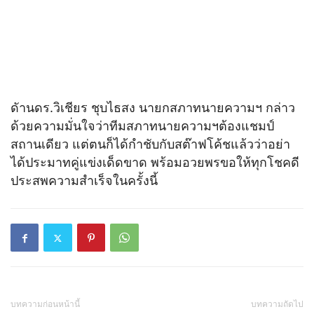
ดัานดร.วิเชียร ชุบไธสง นายกสภาทนายความฯ กล่าว
ด้วยความมั่นใจว่าทีมสภาทนายความฯต้องแชมป์
สถานเดียว แต่ตนก็ได้กำชับกับสต๊าฟโค้ชแล้วว่าอย่า
ได้ประมาทคู่แข่งเด็ดขาด พร้อมอวยพรขอให้ทุกโชคดี
ประสพความสำเร็จในครั้งนี้
บทความก่อนหน้านี้
บทความถัดไป