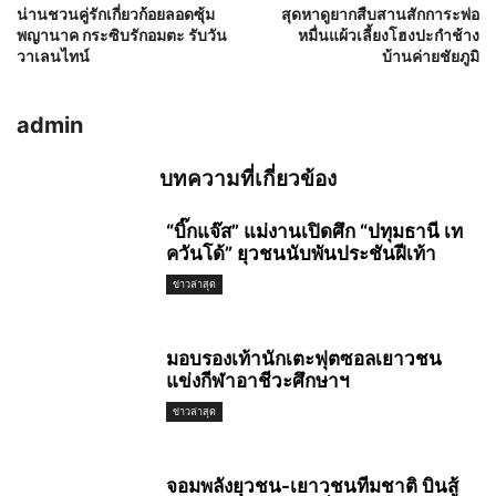
น่านชวนคู่รักเกี่ยวก้อยลอดซุ้ม
สุดหาดูยากสืบสานสักการะพ่อ
พญานาค กระซิบรักอมตะ รับวัน
หมื่นแผ้วเลี้ยงโฮงปะกำช้าง
วาเลนไทน์
บ้านค่ายชัยภูมิ
admin
บทความที่เกี่ยวข้อง
“บิ๊กแจ๊ส” แม่งานเปิดศึก “ปทุมธานี เท
ควันโด้” ยุวชนนับพันประชันฝีเท้า
ข่าวล่าสุด
มอบรองเท้านักเตะฟุตซอลเยาวชน
แข่งกีฬาอาชีวะศึกษาฯ
ข่าวล่าสุด
จอมพลังยุวชน-เยาวชนทีมชาติ บินสู้