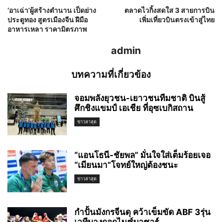
‘อาเฉ่า’ผู้สร้างตำนาน เป็ดย่าง
ตลาดไวกิ้งสดใส 3 สายการบิน
ประตูทอง สูตรเมืองจีน ฝีมือ
เพิ่มเที่ยวบินตรงเข้าสู่ไทย
อาหารเหลา ราคามิตรภาพ
admin
บทความที่เกี่ยวข้อง
จอมพลังยุวชน-เยาวชนทีมชาติ บินสู้
ศึกชิงแขมป์ เอเชีย ที่อุซเบกิสถาน
ข่าวล่าสุด
“แอนโธนี-ชัยพล” มั่นใจใส่เต็มร้อยเจอ
“เมียนมา”โจทย์ใหญ่ต้องชนะ
ข่าวล่าสุด
กำปั้นมังกรจีนดุ คว้าเข็มขัด ABF 3รุ่น