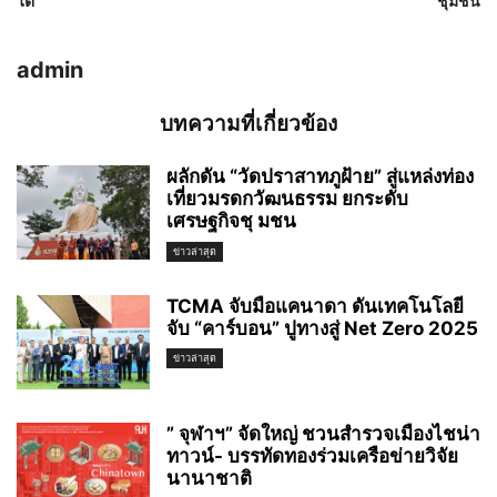
ใต้
ชุมชน
admin
บทความที่เกี่ยวข้อง
ผลักดัน “วัดปราสาทภูฝ้าย” สู่แหล่งท่อง
เที่ยวมรดกวัฒนธรรม ยกระดับ
เศรษฐกิจชุ มชน
ข่าวล่าสุด
TCMA จับมือแคนาดา ดันเทคโนโลยี
จับ “คาร์บอน” ปูทางสู่ Net Zero 2025
ข่าวล่าสุด
” จุฬาฯ” จัดใหญ่ ชวนสำรวจเมืองไชน่า
ทาวน์- บรรทัดทองร่วมเครือข่ายวิจัย
นานาชาติ