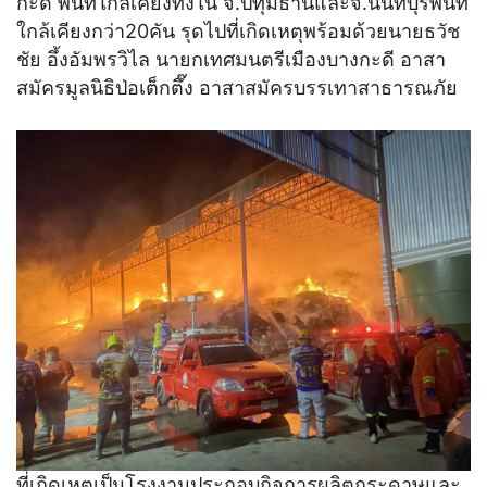
กะดี พื้นที่ใกล้เคียงทั้งใน จ.ปทุมธานีและจ.นนทบุรีพื้นที่
ใกล้เคียงกว่า20คัน รุดไปที่เกิดเหตุพร้อมด้วยนายธวัช
ชัย อึ้งอัมพรวิไล นายกเทศมนตรีเมืองบางกะดี อาสา
สมัครมูลนิธิป่อเต็กตึ๊ง อาสาสมัครบรรเทาสาธารณภัย
ที่เกิดเหตุเป็นโรงงานประกอบกิจการผลิตกระดาษและ