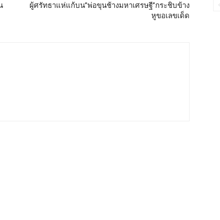
น
ผู้ศรัทธาแห่แก้บน”พ่อขุนช้างมหาเศรษฐี”กระชิบข้าง
หูขอเลขเด็ด