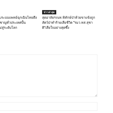
ข่าวล่าสุด
ับระบบแพทย์ฉุกเฉินไทยดึง
สุดอาลัย!จนท.พิทักษ์ป่าห้วยขาแข้งถูก
ยวชาญทั่วประเทศปั้น
สัตว์ป่าทำร้ายเสียชีวิต “รมว.ทส.สุชา
สู่ระดับโลก
ติ”เสียใจอย่างสุดซึ้ง
ชื่อ*