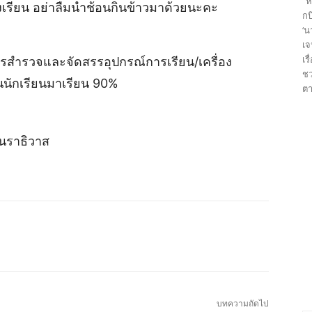
“ห
าโรงเรียน อย่าลืมนำช้อนกินข้าวมาด้วยนะคะ
กบ
‘น
เจ
เร
ารสำรวจและจัดสรรอุปกรณ์การเรียน/เครื่อง
ชว
นักเรียนมาเรียน 90%
ตา
.นราธิวาส
บทความถัดไป