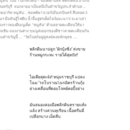
มูหัน” เป็น 1 เอกลักษณ์ – ของดีตำบลลาดตะเคียน อำเภอ
ินทร์บุรี จนกลายมาเป็นหนึ่งในคำขวัญประจำตำบล ...
ายอาร์ท หมูหัน’... ซอฟต์พาวเวอร์เมืองกบินทร์ สืบทอด 3
นฯ มือหันสู้ไฟดิบ น้ำจิ้มสูตรเด็ดไม่ง้อมะนาว! จะมาเล่า
ื่องราวของดีเมนูเด็ด “หมูหัน” ตำบลลาดตะเคียนให้มา
นชิม-จองงานต่าง ๆเมนูส่งออกของดีชาวลาดตะเคียนกัน
มคำขวัญนี้ … “วัดโบสถ์อยู่คู่สงฆ์คงหลักพุทธ .....
พลิกผืนนาปลูก ‘ผักบุ้งซิ่ง’ ส่งขาย
ร้านหมูกระทะ รายได้สุดปัง!
ไอเดียสุดเจ๋ง! หนุ่มราชบุรี แปลง
โฉม ‘รถโบราณ’เนรมิตรร้านกุ้ง
ย่างเคลื่อนที่ตอบโจทย์คอปิ้งย่าง
มันสมองสองมือพลิกดินทรายแห้ง
แล้ง สร้างสวนทุเรียน เนื้อครีมมี่
เปลือกบาง เม็ดลีบ