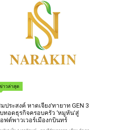
ข่าวล่าสุด
สมประสงค์ หาดเจียง’ทายาท GEN 3
ืบทอดธุรกิจครอบครัว ‘หมูหัน’สู่
อฟต์พาวเวอร์เมืองกบินทร์