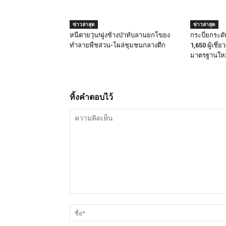
ข่าวล่าสุด
ข่าวล่าสุด
หนีตายวุ่น!ฝูงช้างป่าทับลานยกโขยง
กระบี่ยกระด
ทำลายพืชสวน-โผล่ชุมชนกลางดึก
1,650 ผู้เชี่
มาตรฐานใหม่
ทิ้งคำตอบไว้
ความ
คิด
เห็น