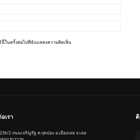
อีเมล์*
เว็บไซต์
นี้ในครั้งต่อไปที่ฉันแสดงความคิดเห็น
ต่อเรา
ต
ู่ 236/2 ถนนเจริญรัฐ ต.กุดป่อง อ.เมืองเลย จ.เลย
 0850707279