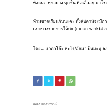
ทั้งหมด ทุกอย่าง ทุกชิ้น ที่เหลืออยู่ ม
ห้ามขาดเรียนกันนะคะ ทั้งสัปดาห์จะมีก
แบบบางรายการให้ค่ะ (moon wink)ส่วน
โดย….แวดาโอ๊ะ หะไร/อัสมา บินมะนุ จ
บทความก่อนหน้านี้