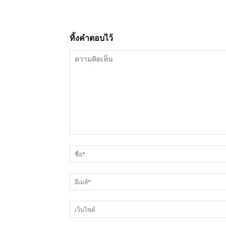
ทิ้งคำตอบไว้
ความ
คิด
เห็น