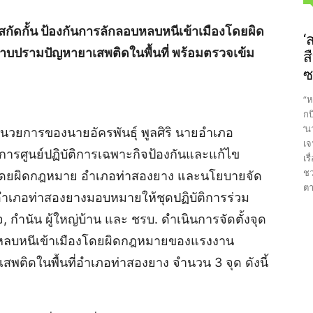
สกัดกั้น ป้องกันการลักลอบหลบหนีเข้าเมืองโดยผิด
‘
าบปรามปัญหายาเสพติดในพื้นที่ พร้อมตรวจเข้ม
ส
ซ
“ห
กบ
‘น
ำนวยการของนายอัครพันธุ์ พูลศิริ นายอำเภอ
เจ
ารศูนย์ปฏิบัติการเฉพาะกิจป้องกันและแก้ไข
เร
ชว
โดยผิดกฎหมาย อำเภอท่าสองยาง และ​นโยบาย​จัด
ตา
ล​​อำเภอ​ท่าสองยาง​มอบหมายให้ชุดปฏิบัติการร่วม
กำนัน ผู้ใหญ่บ้าน และ ชรบ. ดำเนินการจัดตั้งจุด
ลอบหลบหนีเข้าเมืองโดยผิดกฎหมายของแรงงาน
พติดในพื้นที่อำเภอท่าสองยาง จำนวน 3 จุด ดังนี้