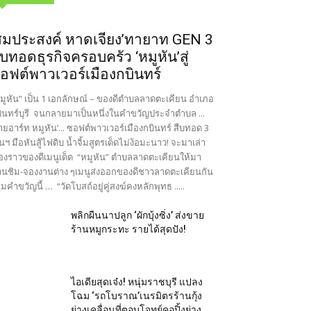
สมประสงค์ หาดเจียง’ทายาท GEN 3
ืบทอดธุรกิจครอบครัว ‘หมูหัน’สู่
อฟต์พาวเวอร์เมืองกบินทร์
มูหัน” เป็น 1 เอกลักษณ์ – ของดีตำบลลาดตะเคียน อำเภอ
ินทร์บุรี จนกลายมาเป็นหนึ่งในคำขวัญประจำตำบล ...
ายอาร์ท หมูหัน’... ซอฟต์พาวเวอร์เมืองกบินทร์ สืบทอด 3
นฯ มือหันสู้ไฟดิบ น้ำจิ้มสูตรเด็ดไม่ง้อมะนาว! จะมาเล่า
ื่องราวของดีเมนูเด็ด “หมูหัน” ตำบลลาดตะเคียนให้มา
นชิม-จองงานต่าง ๆเมนูส่งออกของดีชาวลาดตะเคียนกัน
มคำขวัญนี้ … “วัดโบสถ์อยู่คู่สงฆ์คงหลักพุทธ .....
พลิกผืนนาปลูก ‘ผักบุ้งซิ่ง’ ส่งขาย
ร้านหมูกระทะ รายได้สุดปัง!
ไอเดียสุดเจ๋ง! หนุ่มราชบุรี แปลง
โฉม ‘รถโบราณ’เนรมิตรร้านกุ้ง
ย่างเคลื่อนที่ตอบโจทย์คอปิ้งย่าง