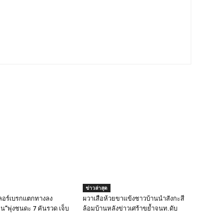
ข่าวล่าสุด
เลอร์เบรกแตกทางลง
ผวาเสือห้วยขาแข้งชาวบ้านนำสังกะสี
น”พุ่งชนดะ 7 คันรวด เจ็บ
ล้อมบ้านหลังข่าวเศร้าขย้ำจนท.ดับ