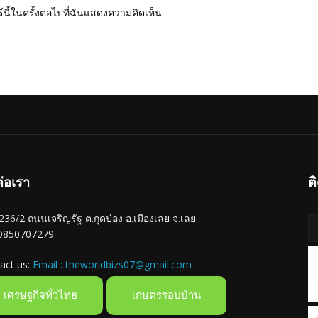
นี้ในครั้งต่อไปที่ฉันแสดงความคิดเห็น
ต่อเรา
ต
ู่ 236/2 ถนนเจริญรัฐ ต.กุดป่อง อ.เมืองเลย จ.เลย
 0850707279
act us:
Email : theworldbizs07@gmail.com
เศรษฐกิจทั่วไทย
เกษตรรอบบ้าน