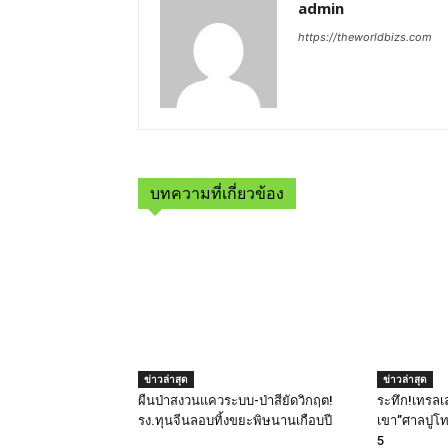
admin
https://theworldbizs.com
บทความที่เกี่ยวข้อง
ข่าวล่าสุด
ข่าวล่าสุด
ผืนป่าสงวนแควระบบ-ป่าสียัดวิกฤต!
ระทึก!เทรล
รง.ทุนจีนลอบทิ้งขยะพิษนานเกือบปี
เขา”ศาลปูโท
5