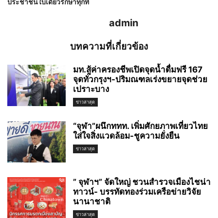
ประชาชนใบเดียวรักษาทุกที่
admin
บทความที่เกี่ยวข้อง
มท.สู้ค่าครองชีพเปิดจุดน้ำดื่มฟรี 167
จุดทั่วกรุงฯ-ปริมณฑลเร่งขยายจุดช่วย
เปราะบาง
ข่าวล่าสุด
“จุฬา”ผนึกททท. เพิ่มศักยภาพเที่ยวไทย
ใส่ใจสิ่งแวดล้อม-ชูความยั่งยืน
ข่าวล่าสุด
” จุฬาฯ” จัดใหญ่ ชวนสำรวจเมืองไชน่า
ทาวน์- บรรทัดทองร่วมเครือข่ายวิจัย
นานาชาติ
ข่าวล่าสุด