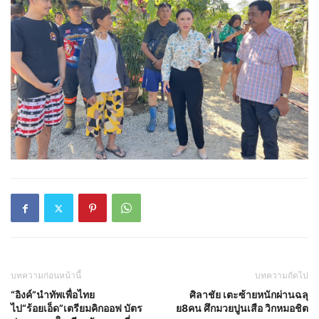
บทความก่อนหน้านี้
บทความถัดไป
“อิงค์”นำทัพเพื่อไทย
ศิลาชัย เตะซ้ายหนักผ่านฉลุ
ไป“ร้อยเอ็ด”เตรียมคิกออฟ บัตร
ย8คน ศึกมวยปูนเสือ วิกหมอชิต