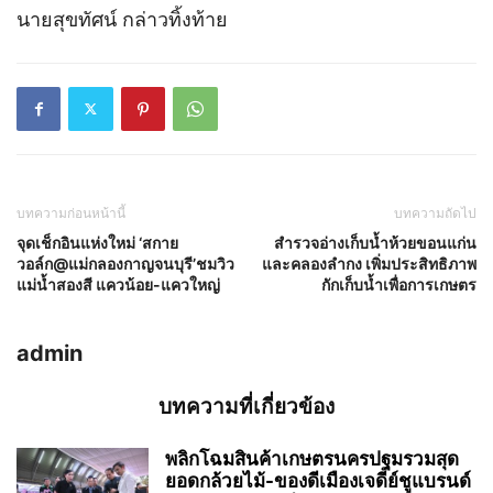
นายสุขทัศน์ กล่าวทิ้งท้าย
บทความก่อนหน้านี้
บทความถัดไป
จุดเช็กอินแห่งใหม่ ‘สกาย
สำรวจอ่างเก็บน้ำห้วยขอนแก่น
วอล์ก@แม่กลองกาญจนบุรี’ชมวิว
และคลองลำกง เพิ่มประสิทธิภาพ
แม่น้ำสองสี แควน้อย-แควใหญ่
กักเก็บน้ำเพื่อการเกษตร
admin
บทความที่เกี่ยวข้อง
พลิกโฉมสินค้าเกษตรนครปฐมรวมสุด
ยอดกล้วยไม้-ของดีเมืองเจดีย์ชูแบรนด์