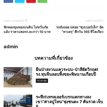
บทความก่อนหน้านี้
บทความถัดไป
ฟักทองขุมทองบนดิน ไม่หวั่นภัย
รถถังถอย ปล่อย “ซุปเปอร์เล็ก” อัด
แล้ง ราคาแพงกก.ละกว่า 10 บาท
“ทาเครุ” ศึกวัน 165 ที่โตเกียว
admin
บทความที่เกี่ยวข้อง
ผืนป่าสงวนแควระบบ-ป่าสียัดวิกฤต!
รง.ทุนจีนลอบทิ้งขยะพิษนานเกือบปี
ข่าวล่าสุด
ระทึก!เทรลเลอร์เบรกแตกทางลง
เขา”ศาลปูโทน”พุ่งชนดะ 7 คันรวด เจ็บ
5