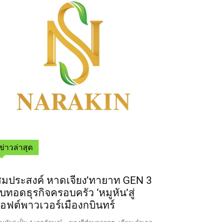
ข่าวล่าสุด
สมประสงค์ หาดเจียง’ทายาท GEN 3
ืบทอดธุรกิจครอบครัว ‘หมูหัน’สู่
อฟต์พาวเวอร์เมืองกบินทร์