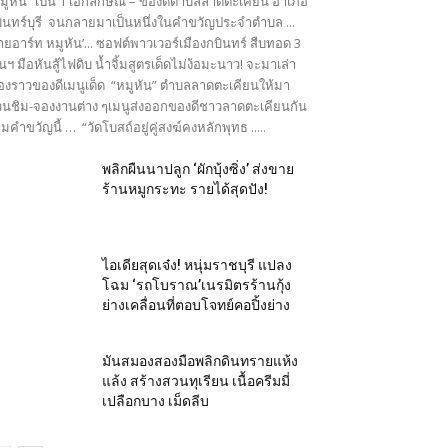
มูหัน” เป็น 1 เอกลักษณ์ – ของดีตำบลลาดตะเคียน อำเภอ
ินทร์บุรี จนกลายมาเป็นหนึ่งในคำขวัญประจำตำบล ...
ายอาร์ท หมูหัน’... ซอฟต์พาวเวอร์เมืองกบินทร์ สืบทอด 3
นฯ มือหันสู้ไฟดิบ น้ำจิ้มสูตรเด็ดไม่ง้อมะนาว! จะมาเล่า
ื่องราวของดีเมนูเด็ด “หมูหัน” ตำบลลาดตะเคียนให้มา
นชิม-จองงานต่าง ๆเมนูส่งออกของดีชาวลาดตะเคียนกัน
มคำขวัญนี้ … “วัดโบสถ์อยู่คู่สงฆ์คงหลักพุทธ .....
พลิกผืนนาปลูก ‘ผักบุ้งซิ่ง’ ส่งขาย
ร้านหมูกระทะ รายได้สุดปัง!
ไอเดียสุดเจ๋ง! หนุ่มราชบุรี แปลง
โฉม ‘รถโบราณ’เนรมิตรร้านกุ้ง
ย่างเคลื่อนที่ตอบโจทย์คอปิ้งย่าง
มันสมองสองมือพลิกดินทรายแห้ง
แล้ง สร้างสวนทุเรียน เนื้อครีมมี่
เปลือกบาง เม็ดลีบ