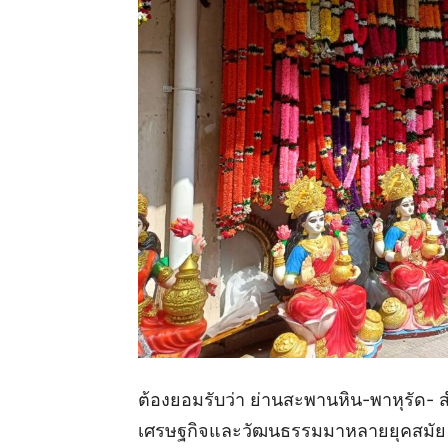
ต้องยอมรับว่า ย่านสะพานหิน-พาหุรัด- ส
เศรษฐกิจและวัฒนธรรมมาหลายยุคสมัย แล