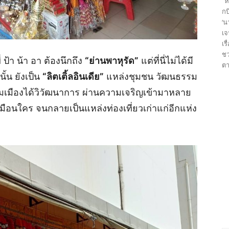
“ห
กบ
‘น
เจ
เร
ชว
ี่ ป้า น้า อา ต้องนึกถึง
“ย่านพาหุรัด”
แต่ที่นี่ไม่ได้มี
ตา
ั้น ยังเป็น
“ลิตเติ้ลอินเดีย”
แหล่งชุมชน วัฒนธรรม
มเมืองได้วิวัฒนาการ ผ่านความเจริญเข้ามาหลาย
เหมือนใคร จนกลายเป็นแหล่งท่องเที่ยวเก่าแก่อีกแห่ง