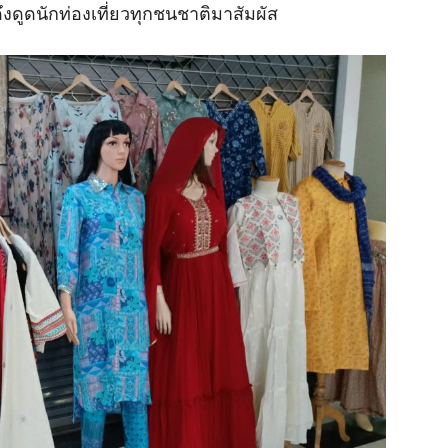
งดูดนักท่องเที่ยวทุกชนชาติมาสัมผัส