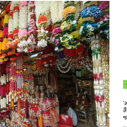
‘
ส
ซ