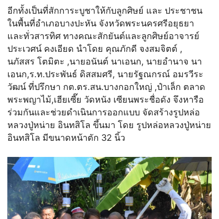
อีกทั้งเป็นที่สักการะบูชาให้กับลูกศิษย์ และ ประชาชน
ในพื้นที่อำเภอบางปะหัน จังหวัดพระนครศรีอยุธยา
และทั่วสารทิศ ทางคณะสักยันต์และลูกศิษย์อาจารย์
ประเวศน์ คงเอียด นำโดย คุณภักดี จงสมจิตต์ ,
นภัสสร โตมิตะ ,นายอนันต์ นาเอนก, นายอำนาจ นา
เอนก,ร.ท.ประพันธ์ ดิสสมศรี, นายรัฐณกรณ์ อมรวีระ
วัฒน์ ที่ปรึกษา กต.ตร.สน.บางกอกใหญ่ ,ป๋าเล็ก ตลาด
พระพญาไม้,เฮียเซี๊ย วัดหนัง เซียนพระชื่อดัง จึงหารือ
ร่วมกันและช่วยดำเนินการออกแบบ จัดสร้างรูปหล่อ
หลวงปู่หน่าย อินทสิโล ขึ้นมา โดย รูปหล่อหลวงปู่หน่าย
อินทสิโล มีขนาดหน้าตัก 32 นิ้ว