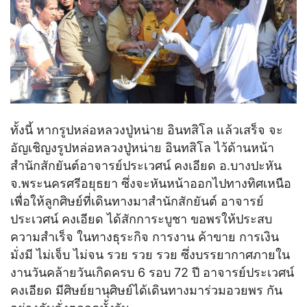
ทั้งนี้ หากรูปหล่อหลวงปู่หน่าย อินทสิโล แล้วเสร็จ จะ
อัญเชิญงรูปหล่อหลวงปู่หน่าย อินทสิโล ไว้ด้านหน้า
สำนักสักยันต์อาจารย์ประเวศน์ คงเอียด อ.บางปะหัน
จ.พระนครศรีอยุธยา ซึ่งจะหันหน้าออกไปทางทิศเหนือ
เพื่อให้ลูกศิษย์ที่เดินทางมาสำนักสักยันต์ อาจารย์
ประเวศน์ คงเอียด ได้สักการะบูชา ขอพรให้ประสบ
ความสำเร็จ ในทางธุระกิจ การงาน ค้าขาย การเงิน
มั่งมี ไม่เจ็บ ไม่จน รวย รวย รวย ซึ่งบรรยากาศภายใน
งานวันคล้ายวันเกิดครบ 6 รอบ 72 ปี อาจารย์ประเวศน์
คงเอียด มีศิษย์ยานุศิษย์ได้เดินทางมาร่วมอวยพร กัน