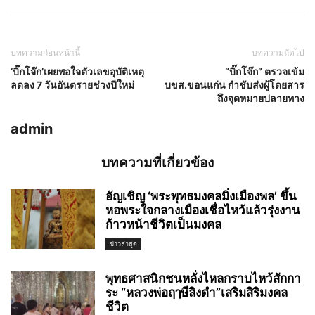
บทความก่อนหน้านี้
บทความถัดไป
‘บิ๊กโจ๊ก’เผยพอใจตัวเลขอุบัติเหตุ
“บิ๊กโจ๊ก” ตรวจเข้ม
ลดลง 7 วันอันตรายช่วงปีใหม่
บขส.ขอนแก่น กำชับส่งผู้โดยสาร
ถึงจุดหมายปลายทาง
admin
บทความที่เกี่ยวข้อง
อัญเชิญ ‘พระพุทธมงคลมิ่งเมืองพล’ ขึ้น
หอพระใจกลางเมืองเชื่อไหว้แล้วรุ่งงาน
ก้าวหน้าชีวิตเป็นมงคล
ข่าวล่าสุด
พุทธศาสนิกชนหลั่งไหลกราบไหว้สักกา
ระ “หลวงพ่อฤๅษีลิงดำ”เสริมสิริมงคล
ชีวิต