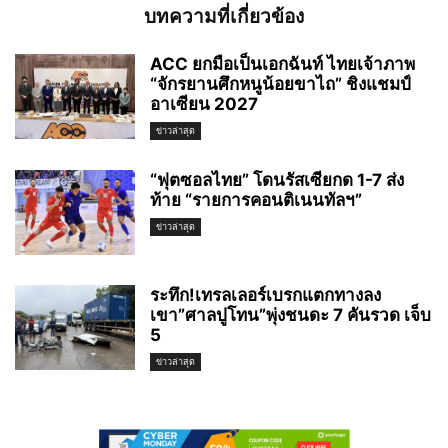
บทความที่เกี่ยวข้อง
ACC ยกมือเป็นเอกฉันท์ ไทยเจ้าภาพ
“จักรยานศึกหนูน้อยขาไถ” ชิงแชมป์
อาเซียน 2027
ข่าวล่าสุด
“ฟุตซอลไทย” โดนรัสเซียกด 1-7 ส่ง
ท้าย “รายการคอนติเนนทัลฯ”
ข่าวล่าสุด
ระทึก!เทรลเลอร์เบรกแตกทางลง
เขา”ศาลปูโทน”พุ่งชนดะ 7 คันรวด เจ็บ
5
ข่าวล่าสุด