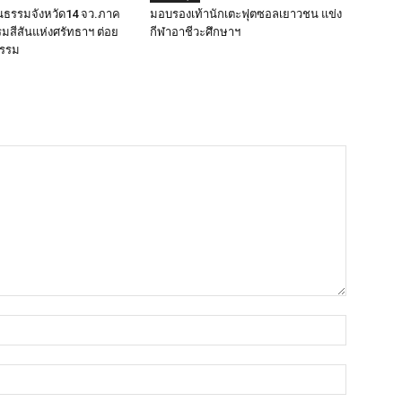
นธรรมจังหวัด14 จว.ภาค
มอบรองเท้านักเตะฟุตซอลเยาวชน แข่ง
รมสีสันแห่งศรัทธาฯ ต่อย
กีฬาอาชีวะศึกษาฯ
ธรรม
ชื่อ*
อีเมล์*