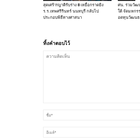
สุดเศร้า!ญาติรับร่าง 8 เหยื่อกราดยิง
ศน. ร่วมวัฒ
ร.ร.เทพศริรินทร์ นนทบุรี กลับไป
ใต้ จัดมหกร
ประกอบพิธีทางศาสนา
อดทุนวัฒน
ทิ้งคำตอบไว้
ความ
คิด
เห็น