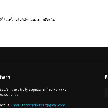
เว็บไซต์
นี้ในครั้งต่อไปที่ฉันแสดงความคิดเห็น
ต่อเรา
ต
ู่ 236/2 ถนนเจริญรัฐ ต.กุดป่อง อ.เมืองเลย จ.เลย
 0850707279
act us:
Email : theworldbizs07@gmail.com