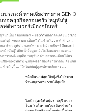
สมประสงค์ หาดเจียง’ทายาท GEN 3
ืบทอดธุรกิจครอบครัว ‘หมูหัน’สู่
อฟต์พาวเวอร์เมืองกบินทร์
มูหัน” เป็น 1 เอกลักษณ์ – ของดีตำบลลาดตะเคียน อำเภอ
ินทร์บุรี จนกลายมาเป็นหนึ่งในคำขวัญประจำตำบล ...
ายอาร์ท หมูหัน’... ซอฟต์พาวเวอร์เมืองกบินทร์ สืบทอด 3
นฯ มือหันสู้ไฟดิบ น้ำจิ้มสูตรเด็ดไม่ง้อมะนาว! จะมาเล่า
ื่องราวของดีเมนูเด็ด “หมูหัน” ตำบลลาดตะเคียนให้มา
นชิม-จองงานต่าง ๆเมนูส่งออกของดีชาวลาดตะเคียนกัน
มคำขวัญนี้ … “วัดโบสถ์อยู่คู่สงฆ์คงหลักพุทธ .....
พลิกผืนนาปลูก ‘ผักบุ้งซิ่ง’ ส่งขาย
ร้านหมูกระทะ รายได้สุดปัง!
ไอเดียสุดเจ๋ง! หนุ่มราชบุรี แปลง
โฉม ‘รถโบราณ’เนรมิตรร้านกุ้ง
ย่างเคลื่อนที่ตอบโจทย์คอปิ้งย่าง