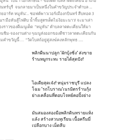
มูหัน” เป็น 1 เอกลักษณ์ – ของดีตำบลลาดตะเคียน อำเภอ
ินทร์บุรี จนกลายมาเป็นหนึ่งในคำขวัญประจำตำบล ...
ายอาร์ท หมูหัน’... ซอฟต์พาวเวอร์เมืองกบินทร์ สืบทอด 3
นฯ มือหันสู้ไฟดิบ น้ำจิ้มสูตรเด็ดไม่ง้อมะนาว! จะมาเล่า
ื่องราวของดีเมนูเด็ด “หมูหัน” ตำบลลาดตะเคียนให้มา
นชิม-จองงานต่าง ๆเมนูส่งออกของดีชาวลาดตะเคียนกัน
มคำขวัญนี้ … “วัดโบสถ์อยู่คู่สงฆ์คงหลักพุทธ .....
พลิกผืนนาปลูก ‘ผักบุ้งซิ่ง’ ส่งขาย
ร้านหมูกระทะ รายได้สุดปัง!
ไอเดียสุดเจ๋ง! หนุ่มราชบุรี แปลง
โฉม ‘รถโบราณ’เนรมิตรร้านกุ้ง
ย่างเคลื่อนที่ตอบโจทย์คอปิ้งย่าง
มันสมองสองมือพลิกดินทรายแห้ง
แล้ง สร้างสวนทุเรียน เนื้อครีมมี่
เปลือกบาง เม็ดลีบ