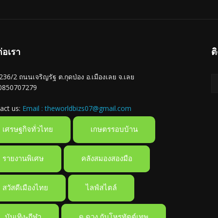
ต่อเรา
ต
ู่ 236/2 ถนนเจริญรัฐ ต.กุดป่อง อ.เมืองเลย จ.เลย
 0850707279
act us:
Email : theworldbizs07@gmail.com
เศรษฐกิจทั่วไทย
เกษตรรอบบ้าน
รายงานพิเศษ
คลังสมองสองมือ
สวัสดีเมืองไทย
ไลฟ์สไตล์
บันเทิง-กีฬา
ดู ดวง กับโหรทัตต์เทพ