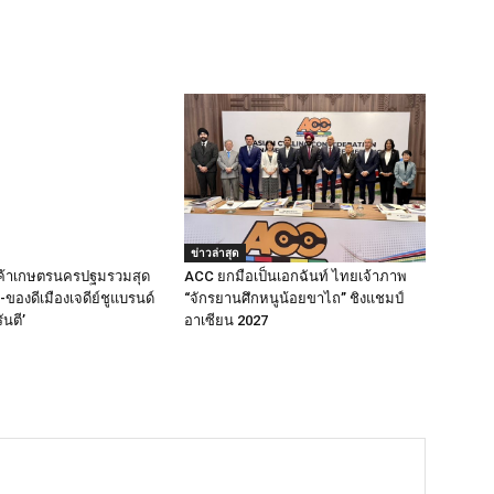
ข่าวล่าสุด
ค้าเกษตรนครปฐมรวมสุด
ACC ยกมือเป็นเอกฉันท์ ไทยเจ้าภาพ
ของดีเมืองเจดีย์ชูแบรนด์
“จักรยานศึกหนูน้อยขาไถ” ชิงแชมป์
นตี’
อาเซียน 2027