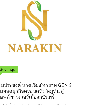
ข่าวล่าสุด
สมประสงค์ หาดเจียง’ทายาท GEN 3
ืบทอดธุรกิจครอบครัว ‘หมูหัน’สู่
อฟต์พาวเวอร์เมืองกบินทร์