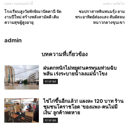
บทความก่อนหน้านี้
บทความถัดไป
โรงเรียนสูงวัยทักษิณาปัตตานี จัด
ชมปราสาทหินพนมรุ้ง ยาม
งานปีใหม่ สร้างพลังสามัคคี เติม
พระอาทิตย์ส่องแสง สัมผัสลม
ความสุขผู้สูงอายุ
หนาวกลางขุนเขา
admin
บทความที่เกี่ยวข้อง
ฝนตกหนักไม่หยุด!นครพนมท่วมฉับ
พลัน เร่งระบายน้ำลงแม่น้ำโขง
ข่าวล่าสุด
ไข่ไก่ขึ้นอีกแล้ว! แผงละ 120 บาท ร้าน
ชุมชนโคราชโอด ‘ของแพง-คนไม่มี
เงิน’ ลูกค้าหดหาย
ข่าวล่าสุด