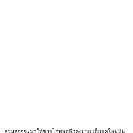
ส่วนลูกๆจะมาให้ขายไก่ทอดอีกคงยาก เด็กยุคใหม่หัน