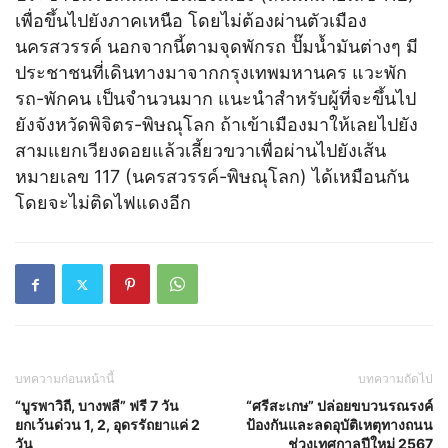
เพื่อขึ้นไปยังภาคเหนือ โดยไม่ต้องผ่านตัวเมือง
นครสวรรค์ นอกจากนี้ตามจุดพักรถ ปั๊มน้ำมันต่างๆ มี
ประชาชนที่เดินทางมาจากกรุงเทพมหานคร แวะพัก
รถ-พักคน เป็นจำนวนมาก แนะนำสำหรับผู้ที่จะขึ้นไป
ยังจังหวัดพิจิตร-พิษณุโลก ถ้าเข้าเมืองมาให้เลยไปยัง
สามแยกเวียงดอยแล้วเลี้ยวขวาเพื่อผ่านไปยังเส้น
หมายเลข 117 (นครสวรรค์-พิษณุโลก) ได้เหมือนกัน
โดยจะไม่ติดไฟแดงอีก
บทความก่อนหน้านี้
บทความถัดไป
“บูรพาวิถี, บางพลี” ฟรี 7 วัน
“ศรีสะเกษ” ปล่อยขบวนรณรงค์
ยกเว้นด่วน 1, 2, อุดรรัถยาแค่ 2
ป้องกันและลดอุบัติเหตุทางถนน
วัน
ช่วงเทศกาลปีใหม่ 2567