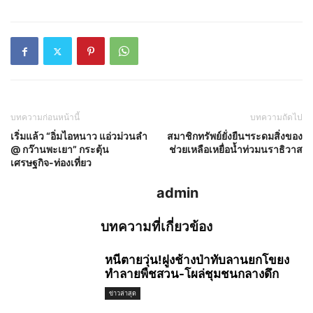
บทความก่อนหน้านี้
บทความถัดไป
เริ่มแล้ว “อิ่มไอหนาว แอ่วม่วนลำ
สมาชิกทรัพย์ยั่งยืนฯระดมสิ่งของ
@ กว๊านพะเยา” กระตุ้น
ช่วยเหลือเหยื่อน้ำท่วมนราธิวาส
เศรษฐกิจ-ท่องเที่ยว
admin
บทความที่เกี่ยวข้อง
หนีตายวุ่น!ฝูงช้างป่าทับลานยกโขยง
ทำลายพืชสวน-โผล่ชุมชนกลางดึก
ข่าวล่าสุด