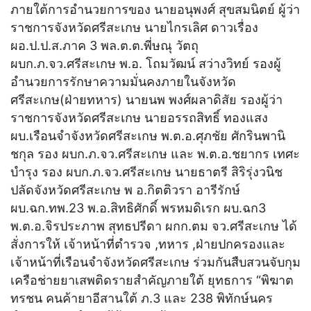
ภายใต้การอำนวยการของ นายอนุพงศ์ สุขสมนิตย์ ผู้ว่า
ราชการจังหวัดศรีสะเกษ นายไกรเลิศ ดาวเรื่อง
ผอ.ป.ป.ส.ภาค 3 พล.ต.ต.พี่ษณุ วัตถุ
ผบก.ภ.จว.ศรีสะเกษ พ.อ. โถมวัฒน์ สว่างวิทย์ รองผู้
อำนวยการรักษาความมั่นคงภายในจังหวัด
ศรีสะเกษ(ฝ่ายทหาร) นายนพ พงศ์ผลาดิสัย รองผู้ว่า
ราชการจังหวัดศรีสะเกษ นายอรรถสิทธิ์ ทองแสง
ผบ.เรือนจำจังหวัดศรีสะเกษ พ.ต.อ.ศุภชัย ศักรินพานิ
ชกุล รอง ผบก.ภ.จว.ศรีสะเกษ และ พ.ต.อ.ชยากร เทศะ
บำรุง รอง ผบก.ภ.จว.ศรีสะเกษ นายธาตรี สิริรุ่งวนิช
ปลัดจังหวัดศรีสะเกษ พ อ.กิตติวรา อารีรักษ์
ผบ.ฉก.ทพ.23 พ.อ.สิทธิศักดิ์ พรหมดิเรก ผบ.ฉก3
พ.ต.อ.จิรประภาพ สุทธปรีดา ผกก.ตม จว.ศรีสะเกษ ได้
สั่งการให้ เจ้าหน้าที่ตำรวจ ,ทหาร ,ฝ่ายปกครองและ
เจ้าหน้าที่เรือนจำจังหวัดศรีสะเกษ ร่วมกันสืบสวนจับกุม
เครือช่ายยาเสพติดรายสำคัญภายใต้ ยุทธการ “พิฆาต
ทรชน คนค้ายาอีสานใต้ ภ.3 และ 238 พิทักษ์นคร