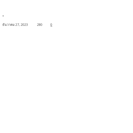
-
ธันวาคม 27, 2023
280
0
Facebook
Twitter
Pinterest
WhatsApp