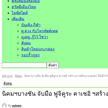
คลังสมองสองมือ
สวัสดีเมืองไทย
ไลฟ์สไตล์
เพิ่มเติม
บันเทิง-กีฬา
ดู ดวง กับโหรทัตต์เทพ
มูเตลู..รู้ไว้ ใช่ว่า
สังคม
สินค้าใหม่แกะกล่อง
รอบรั้วภูธร
หน้าแรก
สังคม
นิคมฯบางชัน จับมือ ฟูจิคูระ คาเซอิ ฯสร้างงานศิลปะบนผนัง ให้เด็กโ
สังคม
นิคมฯบางชัน จับมือ ฟูจิคูระ คาเซอิ ฯสร้
By
admin