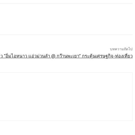
บทความถัดไป
ล้ว “อิ่มไอหนาว แอ่วม่วนลำ @ กว๊านพะเยา” กระตุ้นเศรษฐกิจ-ท่องเที่ยว