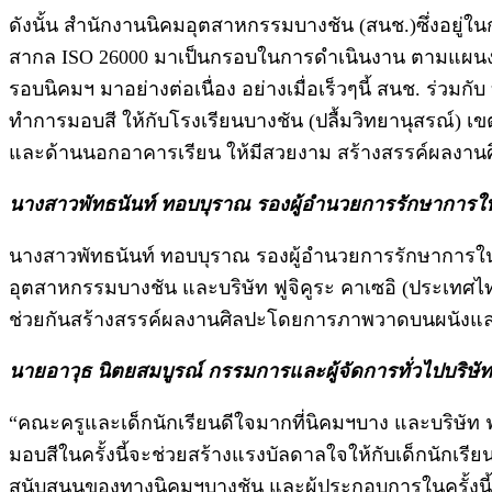
ดังนั้น สำนักงานนิคมอุตสาหกรรมบางชัน (สนช.)ซึ่งอย
สากล ISO 26000 มาเป็นกรอบในการดำเนินงาน ตามแผนงานโ
รอบนิคมฯ มาอย่างต่อเนื่อง อย่างเมื่อเร็วๆนี้ สนช. ร่วมกั
ทำการมอบสี ให้กับโรงเรียนบางชัน (ปลื้มวิทยานุสรณ์) 
และด้านนอกอาคารเรียน ให้มีสวยงาม สร้างสรรค์ผลง
นางสาวพัทธนันท์ ทอบบุราณ รองผู้อำนวยการรักษาการในต
นางสาวพัทธนันท์ ทอบบุราณ รองผู้อำนวยการรักษาการใน
อุตสาหกรรมบางชัน และบริษัท ฟูจิคูระ คาเซอิ (ประเทศไทย
ช่วยกันสร้างสรรค์ผลงานศิลปะโดยการภาพวาดบนผนังและ
นายอาวุธ นิตยสมบูรณ์ กรรมการและผู้จัดการทั่วไปบริษัท
“คณะครูและเด็กนักเรียนดีใจมากที่นิคมฯบาง และบริษัท ฟ
มอบสีในครั้งนี้จะช่วยสร้างแรงบัลดาลใจให้กับเด็กนักเรียน
สนับสนุนของทางนิคมฯบางชัน และผู้ประกอบการในครั้งนี้ ที