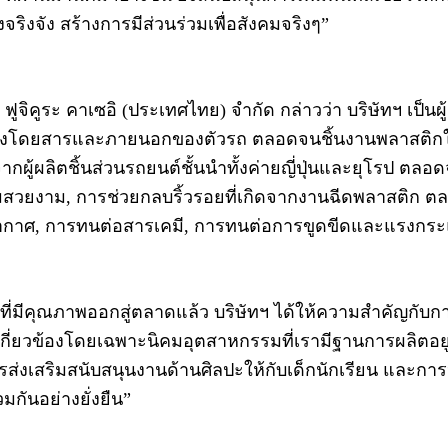
ริงจัง สร้างการมีส่วนร่วมเพื่อสังคมจริงๆ”
ูจิคูระ คาเซอิ (ประเทศไทย) จำกัด กล่าวว่า บริษัทฯ เป็นผ
ห้องโดยสารและภายนอกของตัวรถ ตลอดจนชิ้นงานพลาสติกในอ
จากผู้ผลิตชิ้นส่วนรถยนต์ชั้นนำทั้งค่ายญี่ปุ่นและยุโรป
มสวยงาม, การช่วยกลบริ้วรอยที่เกิดจากงานฉีดพลาสติก ต
อากาศ, การทนต่อสารเคมี, การทนต่อการขูดขีดและแรงกร
ที่มีคุณภาพออกสู่ตลาดแล้ว บริษัทฯ ได้ให้ความสำคัญก
่เกี่ยวข้องโดยเฉพาะนิคมอุตสาหกรรมที่เรามีฐานการผลิตอย
ารส่งเสริมสนับสนุนงานด้านศิลปะให้กับเด็กนักเรียน และการป
่วมกันอย่างยั่งยืน”