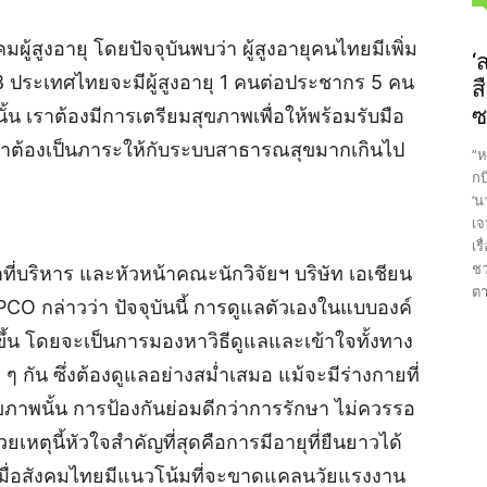
ผู้สูงอายุ โดยปัจจุบันพบว่า ผู้สูงอายุคนไทยมีเพิ่ม
‘
8 ประเทศไทยจะมีผู้สูงอายุ 1 คนต่อประชากร 5 คน
ส
ซ
ังนั้น เราต้องมีการเตรียมสุขภาพเพื่อให้พร้อมรับมือ
วเราต้องเป็นภาระให้กับระบบสาธารณสุขมากเกินไป
“ห
กบ
‘น
เจ
เร
ชว
ี่บริหาร และหัวหน้าคณะนักวิจัยฯ บริษัท เอเชียน
ตา
CO กล่าวว่า ปัจจุบันนี้ การดูแลตัวเองในแบบองค์
กขึ้น โดยจะเป็นการมองหาวิธีดูแลและเข้าใจทั้งทาง
 กัน ซึ่งต้องดูแลอย่างสม่ำเสมอ แม้จะมีร่างกายที่
ขภาพนั้น การป้องกันย่อมดีกว่าการรักษา ไม่ควรรอ
เหตุนี้หัวใจสำคัญที่สุดคือการมีอายุที่ยืนยาวได้
งเมื่อสังคมไทยมีแนวโน้มที่จะขาดแคลนวัยแรงงาน