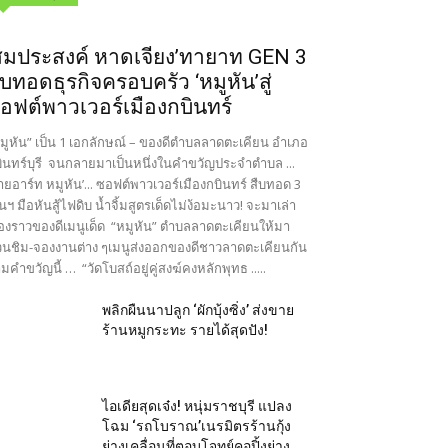
สมประสงค์ หาดเจียง’ทายาท GEN 3
ืบทอดธุรกิจครอบครัว ‘หมูหัน’สู่
อฟต์พาวเวอร์เมืองกบินทร์
มูหัน” เป็น 1 เอกลักษณ์ – ของดีตำบลลาดตะเคียน อำเภอ
ินทร์บุรี จนกลายมาเป็นหนึ่งในคำขวัญประจำตำบล ...
ายอาร์ท หมูหัน’... ซอฟต์พาวเวอร์เมืองกบินทร์ สืบทอด 3
นฯ มือหันสู้ไฟดิบ น้ำจิ้มสูตรเด็ดไม่ง้อมะนาว! จะมาเล่า
ื่องราวของดีเมนูเด็ด “หมูหัน” ตำบลลาดตะเคียนให้มา
นชิม-จองงานต่าง ๆเมนูส่งออกของดีชาวลาดตะเคียนกัน
มคำขวัญนี้ … “วัดโบสถ์อยู่คู่สงฆ์คงหลักพุทธ .....
พลิกผืนนาปลูก ‘ผักบุ้งซิ่ง’ ส่งขาย
ร้านหมูกระทะ รายได้สุดปัง!
ไอเดียสุดเจ๋ง! หนุ่มราชบุรี แปลง
โฉม ‘รถโบราณ’เนรมิตรร้านกุ้ง
ย่างเคลื่อนที่ตอบโจทย์คอปิ้งย่าง