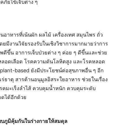
โรคภัยไข้เจ็บต่าง ๆ
หารที่เน้นผัก ผลไม้ เครื่องเทศ สมุนไพร ถั่ว
ุด โดยมีงานวิจัยรองรับในเชิงวิชาการมากมายว่าการ
ีขึ้น อาการเจ็บป่วยต่าง ๆ ค่อย ๆ ดีขึ้นและช่วย
หลอดเลือด โรคความดันโลหิตสูง และโรคหลอด
ant-based ยังมีประโยชน์ต่อสุขภาพอื่น ๆ อีก
แร่ธาตุ สารต้านอนุมูลอิสระใยอาหาร ช่วยในเรื่อง
รคมะเร็งลำไส้ ควบคุมน้ำหนัก ควบคุมระดับ
ดได้อีกด้วย
ภูมิคุ้มกันในร่างกายให้สมดุล