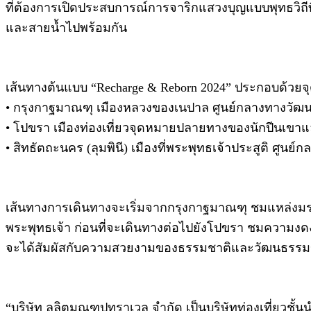
ที่ต้องการเปิดประสบการณ์การจาริกแสวงบุญแบบพุทธวิถ
และสายน้ำไปพร้อมกัน
เส้นทางต้นแบบ “Recharge & Reborn 2024” ประกอบด้วยจ
• กรุงกาฐมาณฑุ เมืองหลวงของเนปาล ศูนย์กลางทางว
• โปขรา เมืองท่องเที่ยวจุดหมายปลายทางของนักปีนเขาแล
• สิทธัตถะนคร (ลุมพินี) เมืองที่พระพุทธเจ้าประสูติ ศูน
เส้นทางการเดินทางจะเริ่มจากกรุงกาฐมาณฑุ ชมแหล่งมร
พระพุทธเจ้า ก่อนที่จะเดินทางต่อไปยังโปขรา ชมความงด
จะได้สัมผัสกับความสวยงามของธรรมชาติและวัฒนธรรมข
“บริษัท ลลิตมณฑปทราเวล จำกัด เป็นบริษัทท่องเที่ยวชั้