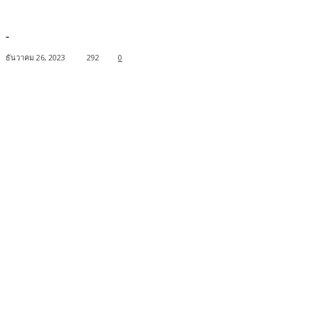
-
ธันวาคม 26, 2023
292
0
Facebook
Twitter
Pinterest
WhatsApp