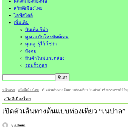
คลังสมองสองมือ
สวัสดีเมืองไทย
ไลฟ์สไตล์
เพิ่มเติม
บันเทิง-กีฬา
ดู ดวง กับโหรทัตต์เทพ
มูเตลู..รู้ไว้ ใช่ว่า
สังคม
สินค้าใหม่แกะกล่อง
รอบรั้วภูธร
หน้าแรก
สวัสดีเมืองไทย
เปิดตัวเส้นทางต้นแบบท่องเที่ยว “เนปาล” เชิงธรรมชาติวิถีพ
สวัสดีเมืองไทย
เปิดตัวเส้นทางต้นแบบท่องเที่ยว “เนปาล” 
By
admin