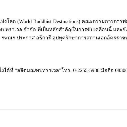
ธแห่งโลก (World Buddhist Destinations) คณะกรรมการการท่อ
ฑปทราเวล จำกัด ที่เป็นหลักสำคัญในการขับเคลื่อนนี้ และ
ฯพณฯ ประกาศ อธิการี อุปทูตรักษาการสถานเอกอัครรา
่งได้ที่ “ลลิตมณฑปทราเวล”โทร. 0-2255-5988 มือถือ 083009