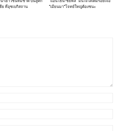
น-เยาวชนทีมชาติ บินสู้ศึก
“แอนโธนี-ชัยพล” มั่นใจใส่เต็มร้อยเจอ
ชีย ที่อุซเบกิสถาน
“เมียนมา”โจทย์ใหญ่ต้องชนะ
ชื่อ*
อีเมล์*
เว็บไซต์