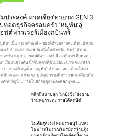
สมประสงค์ หาดเจียง’ทายาท GEN 3
ืบทอดธุรกิจครอบครัว ‘หมูหัน’สู่
อฟต์พาวเวอร์เมืองกบินทร์
มูหัน” เป็น 1 เอกลักษณ์ – ของดีตำบลลาดตะเคียน อำเภอ
ินทร์บุรี จนกลายมาเป็นหนึ่งในคำขวัญประจำตำบล ...
ายอาร์ท หมูหัน’... ซอฟต์พาวเวอร์เมืองกบินทร์ สืบทอด 3
นฯ มือหันสู้ไฟดิบ น้ำจิ้มสูตรเด็ดไม่ง้อมะนาว! จะมาเล่า
ื่องราวของดีเมนูเด็ด “หมูหัน” ตำบลลาดตะเคียนให้มา
นชิม-จองงานต่าง ๆเมนูส่งออกของดีชาวลาดตะเคียนกัน
มคำขวัญนี้ … “วัดโบสถ์อยู่คู่สงฆ์คงหลักพุทธ .....
พลิกผืนนาปลูก ‘ผักบุ้งซิ่ง’ ส่งขาย
ร้านหมูกระทะ รายได้สุดปัง!
ไอเดียสุดเจ๋ง! หนุ่มราชบุรี แปลง
โฉม ‘รถโบราณ’เนรมิตรร้านกุ้ง
ย่างเคลื่อนที่ตอบโจทย์คอปิ้งย่าง