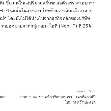
่าเพิ่มขึ้น แต่ในแง่ปริมาณเริ่มชะลอตัวเพราะรอบการ
3-5 ปี ฉะนั้นในแง่ของบริษัทจึงมองเห็นแล้วว่าหาก
ม่ๆ โดยยังไม่ได้ห่างไปจากธุรกิจหลักของบริษัท
ดส่วนยอดขายจากกลุ่มนอน-ไอที (Non-IT) ที่ 25%”
บทความถัดไป
กผล
กรมประมง…ชวนเที่ยวรับลมหนาว – เคาท์ดาวน์ปี
ใหม่ @ กว๊านพะเยา