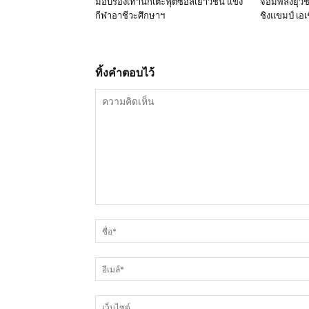
มอบรองเท้านักเตะฟุตซอลเยาวชน แข่ง
จอมพลังยุวช
กีฬาอาชีวะศึกษาฯ
ชิงแขมป์ เอเ
ทิ้งคำตอบไว้
ความ
คิด
เห็น