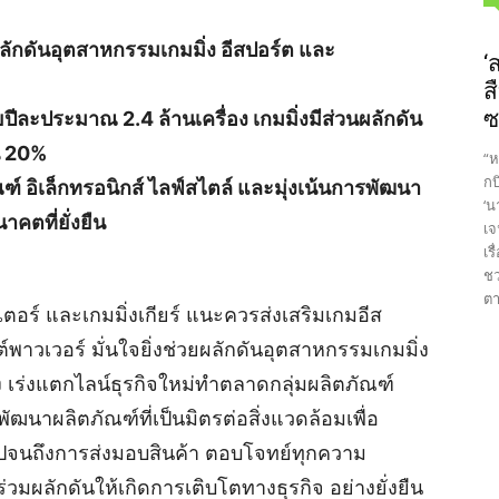
ลักดันอุตสาหกรรมเกมมิ่ง อีสปอร์ต และ
‘
ส
ซ
ยปีละประมาณ 2.4 ล้านเครื่อง เกมมิ่งมีส่วนผลักดัน
้น 20%
“ห
กบ
ณฑ์ อิเล็กทรอนิกส์ ไลฟ์สไตล์ และมุ่งเน้นการพัฒนา
‘น
าคตที่ยั่งยืน
เจ
เร
ชว
ตา
ตอร์ และเกมมิ่งเกียร์ แนะควรส่งเสริมเกมอีส
์พาวเวอร์ มั่นใจยิ่งช่วยผลักดันอุตสาหกรรมเกมมิ่ง
ง เร่งแตกไลน์ธุรกิจใหม่ทำตลาดกลุ่มผลิตภัณฑ์
พัฒนาผลิตภัณฑ์ที่เป็นมิตรต่อสิ่งแวดล้อมเพื่อ
 ไปจนถึงการส่งมอบสินค้า ตอบโจทย์ทุกความ
วมผลักดันให้เกิดการเติบโตทางธุรกิจ อย่างยั่งยืน