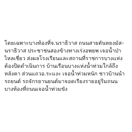
โดยเฉพาะบางท้องที่จ.นราธิวาส ถนนสายตันหยงมัส-
นราธิวาส ประชาชนสองข้างทางเร่งอพยพ เจอน้ำป่า
ไหลเชี่ยว ส่งผลโรงเรียนและสถานที่ราชการบางแห่ง
ต้องปิดดำเนินการ บ้านเรือนบางแห่งน้ำท่วมใกล้ถึง
หลังคา ส่วนแถวอ.ระแงะ เจอน้ำท่วมหนัก ชาวบ้านนำ
รถยนต์ รถจักรยานยนต์มาจอดเรียงรายอยู่ริมถนน
บางท้องที่ถนนเจอน้ำท่วมขัง