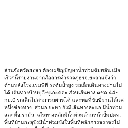
ส่วนจังหวัดยะลา ต้องเผชิญปัญหาน้ำท่วมฉับพลัน เมื่อ
เร็วๆนี้รายงานจากสื่อสารตำรวจภูธรจ.ยะลาแจ้งว่า
ด้านหลังโรงแรมพีพี ระดับน้ำสูง รถเล็กเดินทางผ่านไม่
ได้ เส้นทางบ้านบุดี-บูเกะคละ ส่วนเส้นทาง ตชด.44-
กม.0 รถเล็กไม่สามารถผ่านได้ และพอที่ขับขี่ผ่านได้แค่
หนึ่งช่องทาง ส่วนอ.ยะหา ยังมีเส้นทางละแอ มีน้ำท่วม
และที่อ.รามัน เส้นทางหลักมีน้ำท่วมด้านหน้าปั้มปตท.
พื้นที่บ้านกะลุปังมีน้ำท่วมขังในพื้นที่หลักการจราจรไม่