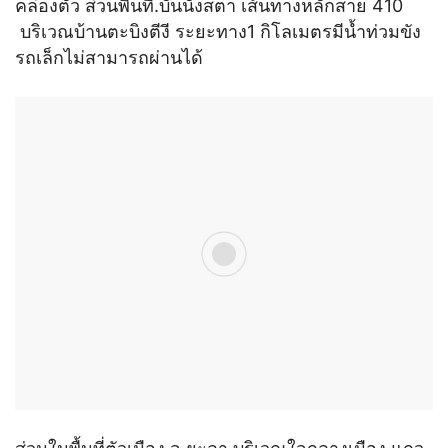
คล่องตัว ส่วนพื้นที่.บันนังสตา เส้นทางหลักสาย 410
บริเวณบ้านตะบิงตีงี ระยะทาง1 กิโลเมตรมีน้ำท่วมขัง
รถเล็กไม่สามารถผ่านได้