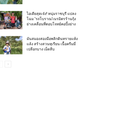
ไอเดียสุดเจ๋ง! หนุ่มราชบุรี แปลง
โฉม ‘รถโบราณ’เนรมิตรร้านกุ้ง
ย่างเคลื่อนที่ตอบโจทย์คอปิ้งย่าง
มันสมองสองมือพลิกดินทรายแห้ง
แล้ง สร้างสวนทุเรียน เนื้อครีมมี่
เปลือกบาง เม็ดลีบ