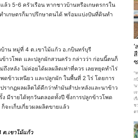
่มแล้ว 5-6 ครัวเรือน หากชาวบ้านหรือเกษตรกรใน
ำเกษตรก็มาปรึกษาตนได้ พร้อมแบ่งปันที่ดินทำ
‘
าน หมู่ที่ 4 ต.เขาไม้แก้ว อ.กบินทร์บุรี
ส
สวนข้าวโพด และปลูกผักสวนครัว กล่าวว่า ก่อนนี้ตนก็
ซ
ถึงหลัง ไม่ค่อยได้ผลผลิตเท่าที่ควร เลยหยุดทำไร่
“ห
ดข้าวเหนียว และปลูกผัก ในพื้นที่ 2 ไร่ โดยการ
กบ
‘น
กิน ปรากฏผลผลิตได้ดีกว่าทำมันสำปะหลังและนาข้าว
เจ
ง มีรายได้ทุกวันตลอดทั้งปี ซึ่งการปลูกข้าวโพด
เร
ชว
ก็จะเก็บเกี่ยวผลผลิตขายแล้ว
ตา
 4 ต.เขาไม้แก้ว