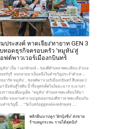
สมประสงค์ หาดเจียง’ทายาท GEN 3
ืบทอดธุรกิจครอบครัว ‘หมูหัน’สู่
อฟต์พาวเวอร์เมืองกบินทร์
มูหัน” เป็น 1 เอกลักษณ์ – ของดีตำบลลาดตะเคียน อำเภอ
ินทร์บุรี จนกลายมาเป็นหนึ่งในคำขวัญประจำตำบล ...
ายอาร์ท หมูหัน’... ซอฟต์พาวเวอร์เมืองกบินทร์ สืบทอด 3
นฯ มือหันสู้ไฟดิบ น้ำจิ้มสูตรเด็ดไม่ง้อมะนาว! จะมาเล่า
ื่องราวของดีเมนูเด็ด “หมูหัน” ตำบลลาดตะเคียนให้มา
นชิม-จองงานต่าง ๆเมนูส่งออกของดีชาวลาดตะเคียนกัน
มคำขวัญนี้ … “วัดโบสถ์อยู่คู่สงฆ์คงหลักพุทธ .....
พลิกผืนนาปลูก ‘ผักบุ้งซิ่ง’ ส่งขาย
ร้านหมูกระทะ รายได้สุดปัง!