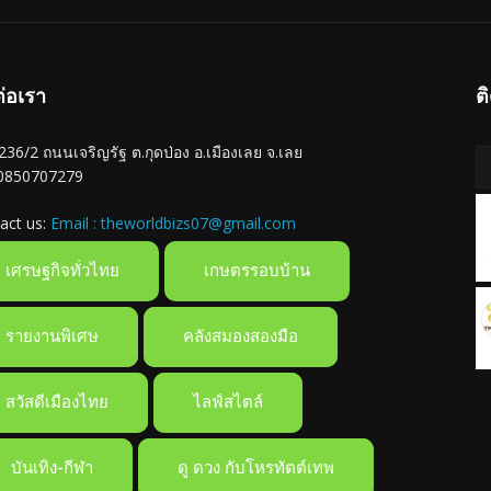
ต่อเรา
ต
ู่ 236/2 ถนนเจริญรัฐ ต.กุดป่อง อ.เมืองเลย จ.เลย
 0850707279
act us:
Email : theworldbizs07@gmail.com
เศรษฐกิจทั่วไทย
เกษตรรอบบ้าน
รายงานพิเศษ
คลังสมองสองมือ
สวัสดีเมืองไทย
ไลฟ์สไตล์
บันเทิง-กีฬา
ดู ดวง กับโหรทัตต์เทพ