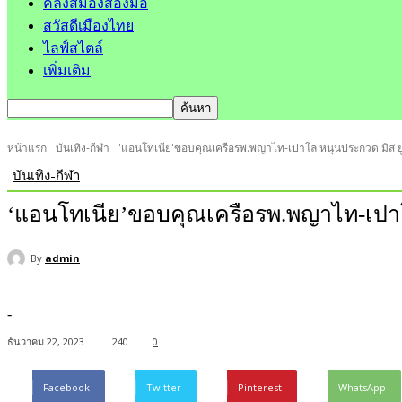
คลังสมองสองมือ
สวัสดีเมืองไทย
ไลฟ์สไตล์
เพิ่มเติม
หน้าแรก
บันเทิง-กีฬา
'แอนโทเนีย'ขอบคุณเครือรพ.พญาไท-เปาโล หนุนประกวด มิส ยูน
บันเทิง-กีฬา
‘แอนโทเนีย’ขอบคุณเครือรพ.พญาไท-เปาโล
By
admin
-
ธันวาคม 22, 2023
240
0
Facebook
Twitter
Pinterest
WhatsApp