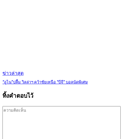
ข่าวล่าสุด
“อูไน”ปลื้ม วิลล่าฯ คว้าชัยเหนือ “บีจี” บอลนัดพิเศษ
ทิ้งคำตอบไว้
ความ
คิด
เห็น