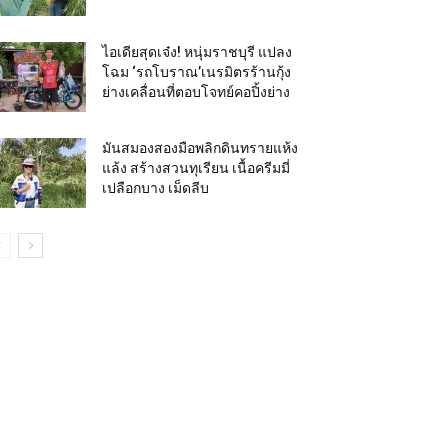
ไอเดียสุดเจ๋ง! หนุ่มราชบุรี แปลง
โฉม ‘รถโบราณ’เนรมิตรร้านกุ้ง
ย่างเคลื่อนที่ตอบโจทย์คอปิ้งย่าง
มันสมองสองมือพลิกดินทรายแห้ง
แล้ง สร้างสวนทุเรียน เนื้อครีมมี่
เปลือกบาง เม็ดลีบ