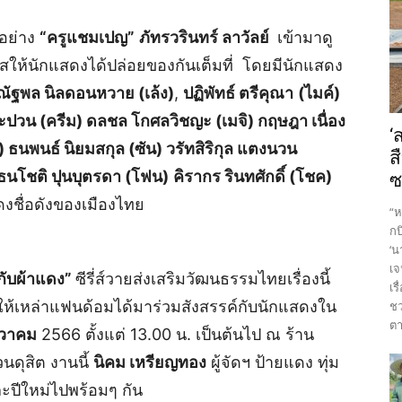
อย่าง
“
ครูแชมเปญ
”
ภัทรวรินทร์ ลาวัลย์
เข้ามาดู
ให้นักแสดงได้ปล่อยของกันเต็มที่ โดยมีนักแสดง
ณัฐพล นิลดอนหวาย (เล้ง)
,
ปฏิพัทธ์ ตรีคุณา
(ไมค์)
นต๊ะปวน (ครีม) ดลชล โกศลวิชญะ (เมจิ) กฤษฎา เนื่อง
‘
) ธนพนธ์ นิยมสกุล (ซัน) วรัทสิริกุล แตงนวน
ส
น์ธนโชติ ปุนบุตรดา (โฟน)
คิรากร รินทศักดิ์ (โชค)
ซ
งชื่อดังของเมืองไทย
“ห
กบ
‘น
เจ
กับผ้าแดง”
ซีรี่ส์วายส่งเสริมวัฒนธรรมไทยเรื่องนี้
เร
ห้เหล่าแฟนด้อมได้มาร่วมสังสรรค์กับนักแสดงใน
ชว
ตา
ันวาคม
2566 ตั้งแต่ 13.00 น. เป็นต้นไป ณ ร้าน
ดุสิต งานนี้
นิคม เหรียญทอง
ผู้จัดฯ ป้ายแดง ทุ่ม
และปีใหม่ไปพร้อมๆ กัน