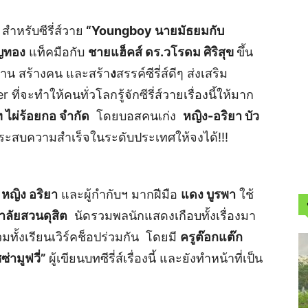
 สำหรับซีรี่ส์วาย
“
Youngboy
นายมัธยมกับ
ยญทอง
แท็คมือกับ
ชายแฮ็คส์ ดร.วโรดม ศิริสุข
ขึ้น
งงาน สร้างคน และสร้า
ง
สรรค์ซีรี่ส์ดีๆ ส่งเสริม
ี่จะทำให้คนทั่วโลกรู้จักซีรี่ส์วายเรื่องนี้ให้มาก
ท ไผ่ร้อยกอ จำกัด
โดยบอสคนเก่ง
หญิง-อริยา บัว
และประสบความสำเร็จในระดับประเทศให้จงได้!!!
 หญิง อริยา
และผู้กำกับฯ มากฝีมือ
แดง บูรพา
ใช้
าลัยสวนดุสิต
นัดรวมพลนักแสดงเกือบทั้งเรื่องมา
มทั้งเรียนเวิร์คช็อปร่วมกัน โดยมี
ครูต๊อกแต๊ก
ซ่ามูฟวี่
”
ผู้เขียนบทซีรี่ส์เรื่องนี้ และยังทำหน้าที่เป็น