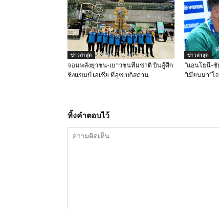
ข่าวล่าสุด
ข่าวล่าสุด
จอมพลังยุวชน-เยาวชนทีมชาติ บินสู้ศึก
“แอนโธนี-ชัย
ชิงแขมป์ เอเชีย ที่อุซเบกิสถาน
“เมียนมา”โจ
ทิ้งคำตอบไว้
ความ