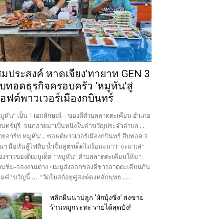
สมประสงค์ หาดเจียง’ทายาท GEN 3
ืบทอดธุรกิจครอบครัว ‘หมูหัน’สู่
อฟต์พาวเวอร์เมืองกบินทร์
มูหัน” เป็น 1 เอกลักษณ์ – ของดีตำบลลาดตะเคียน อำเภอ
ินทร์บุรี จนกลายมาเป็นหนึ่งในคำขวัญประจำตำบล ...
ายอาร์ท หมูหัน’... ซอฟต์พาวเวอร์เมืองกบินทร์ สืบทอด 3
นฯ มือหันสู้ไฟดิบ น้ำจิ้มสูตรเด็ดไม่ง้อมะนาว! จะมาเล่า
ื่องราวของดีเมนูเด็ด “หมูหัน” ตำบลลาดตะเคียนให้มา
นชิม-จองงานต่าง ๆเมนูส่งออกของดีชาวลาดตะเคียนกัน
มคำขวัญนี้ … “วัดโบสถ์อยู่คู่สงฆ์คงหลักพุทธ .....
พลิกผืนนาปลูก ‘ผักบุ้งซิ่ง’ ส่งขาย
ร้านหมูกระทะ รายได้สุดปัง!