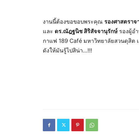
งานนี้ต้องขอขอบพระคุณ
รองศาสตราจาร
และ
ดร.ณัฎฐนิช สิริสัจจานุรักษ์
รองผู้อำ
กาแฟ 189 Café มหาวิทยาลัยสวนดุสิต เอื้อ
ดังให้มันรู้ไปสิน่า…!!!