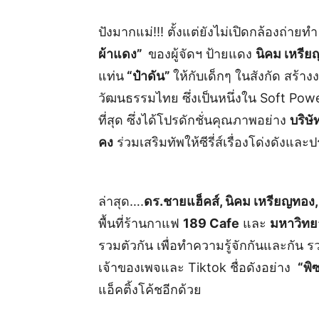
ปังมากแม่!!! ตั้งแต่ยังไม่เปิดกล้องถ่ายทำ
ผ้าแดง”
ของผู้จัดฯ ป้ายแดง
นิคม เหรี
แท่น
“ป๋าดัน”
ให้กับเด็กๆ ในสังกัด สร้า
วัฒนธรรมไทย ซึ่งเป็นหนึ่งใน Soft Power ท
ที่สุด ซึ่งได้โปรดักชั่นคุณภาพอย่าง
บริษั
คง
ร่วมเสริมทัพให้ซีรี่ส์เรื่องโด่งดัง
ล่าสุด….
ดร.ชายแฮ็คส์, นิคม เหรียญทอง,
พื้นที่ร้านกาแฟ
189
Cafe
และ
มหาวิทย
รวมตัวกัน เพื่อทำความรู้จักกันและกัน รว
เจ้าของเพจและ Tiktok ชื่อดังอย่าง
“
พิซ
แอ็คติ้งโค้ชอีกด้วย