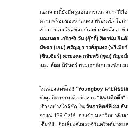
นอกจากนี้ยังมีครูสอนการแสดงมากฝีมือ
ความพร้อมของนักแสดง พร้อมเปิดโอกาส
เข้ามาร่วมเวิร์คช็อปกันอย่างคับคั่ง อาทิ
มณเนตร เกริกชัยวัน (กุ๊กกี้) สิตานัน อิ
มัจฉา (เกม) ศรัญญา วงศ์สุนทร (พรีเมียร์
(ซินเซียร์) ศุภมงคล กลับทวี (พุฒ) กัญจ
และ
ต้อม นิรันดร์
พระเอกลิเกและนักแสด
ไม่เพียงแค่นั้น!!!
“
Youngboy
นายมัธยม
ยังผุดกิจกรรมเด็ด จัดงาน
“แฟนมีตติ้ง”
ใ
เรื่องอย่างใกล้ชัด ใน
วันอาทิตย์ที่ 24 ธ
กาแฟ 189 Café ตรงข้า มหาวิทยาลัยสวน
เต็มที่!!! ถือเลี้ยงสังสรรค์วันคริสต์มาส