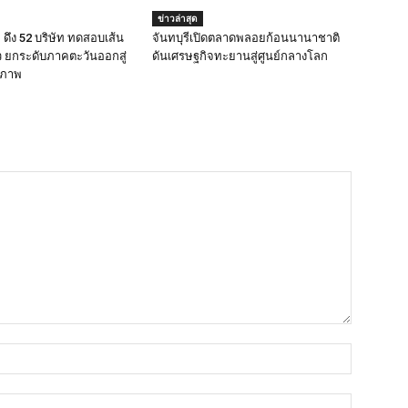
ข่าวล่าสุด
ดึง 52 บริษัท ทดสอบเส้น
จันทบุรีเปิดตลาดพลอยก้อนนานาชาติ
ยว ยกระดับภาคตะวันออกสู่
ดันเศรษฐกิจทะยานสู่ศูนย์กลางโลก
ณภาพ
ชื่อ*
อีเมล์*