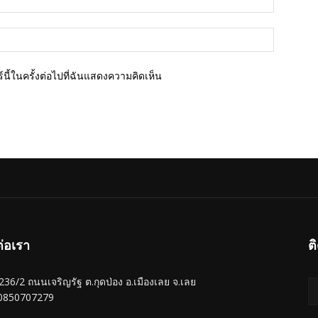
เว็บไซต์
นี้ในครั้งต่อไปที่ฉันแสดงความคิดเห็น
ต่อเรา
ต
ู่ 236/2 ถนนเจริญรัฐ ต.กุดป่อง อ.เมืองเลย จ.เลย
 0850707279