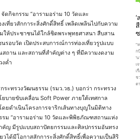
ัดกิจกรรม “อารามอร่าม 10 วัดและ
‘
ที่ยวสักการะสิ่งศักดิ์สิทธิ์ เพลิดเพลินไปกับความ
ส
ซ
สริมให้ประชาชนได้ใกล้ชิดพระพุทธศาสนา สืบสาน
ชุมชนรอบวัด เปิดประสบการณ์การท่องเที่ยวรูปแบบ
“ห
กบ
สถาน และสถานที่สำคัญต่าง ๆ ที่มีความงดงาม
‘น
วงค่ำ
เจ
เร
ชว
ตา
าการกระทรวงวัฒนธรรม (รมว.วธ.) บอกว่า กระทรวง
บายขับเคลื่อน Soft Power ภายใต้เทศกาล
 โดยดำเนินโครงการจาริกเส้นทางบุญในมิติทาง
รรม “อารามอร่าม 10 วัดและพิพิธภัณฑสถานแห่ง
ิทธิ์สำคัญ มีรูปแบบสถาปัตยกรรมและศิลปกรรมอันทรง
ได้มีโอกาสสักการะสิ่งศักดิ์สิทธิ์เพื่อความเป็นสิริ