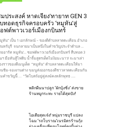
สมประสงค์ หาดเจียง’ทายาท GEN 3
ืบทอดธุรกิจครอบครัว ‘หมูหัน’สู่
อฟต์พาวเวอร์เมืองกบินทร์
มูหัน” เป็น 1 เอกลักษณ์ – ของดีตำบลลาดตะเคียน อำเภอ
ินทร์บุรี จนกลายมาเป็นหนึ่งในคำขวัญประจำตำบล ...
ายอาร์ท หมูหัน’... ซอฟต์พาวเวอร์เมืองกบินทร์ สืบทอด 3
นฯ มือหันสู้ไฟดิบ น้ำจิ้มสูตรเด็ดไม่ง้อมะนาว! จะมาเล่า
ื่องราวของดีเมนูเด็ด “หมูหัน” ตำบลลาดตะเคียนให้มา
นชิม-จองงานต่าง ๆเมนูส่งออกของดีชาวลาดตะเคียนกัน
มคำขวัญนี้ … “วัดโบสถ์อยู่คู่สงฆ์คงหลักพุทธ .....
พลิกผืนนาปลูก ‘ผักบุ้งซิ่ง’ ส่งขาย
ร้านหมูกระทะ รายได้สุดปัง!
ไอเดียสุดเจ๋ง! หนุ่มราชบุรี แปลง
โฉม ‘รถโบราณ’เนรมิตรร้านกุ้ง
ย่างเคลื่อนที่ตอบโจทย์คอปิ้งย่าง