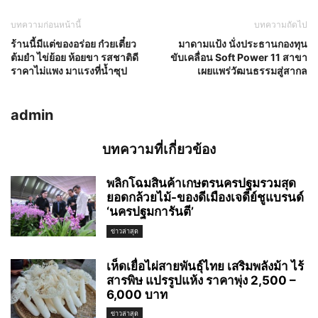
บทความก่อนหน้านี้
บทความถัดไป
ร้านนี้มีแต่ของอร่อย ก๋วยเตี๋ยว
มาดามแป้ง นั่งประธานกองทุน
ต้มยำ ไข่ย้อย ห้อยขา รสชาติดี
ขับเคลื่อน Soft Power 11 สาขา
ราคาไม่แพง มาแรงที่น้ำซุป
เผยแพร่วัฒนธรรมสู่สากล
admin
บทความที่เกี่ยวข้อง
พลิกโฉมสินค้าเกษตรนครปฐมรวมสุด
ยอดกล้วยไม้-ของดีเมืองเจดีย์ชูแบรนด์
‘นครปฐมการันตี’
ข่าวล่าสุด
เห็ดเยื่อไผ่สายพันธุ์ไทย เสริมพลังม้า ไร้
สารพิษ แปรรูปแห้ง ราคาพุ่ง 2,500 –
6,000 บาท
ข่าวล่าสุด