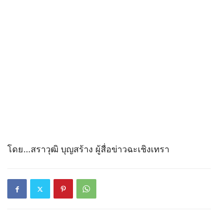
โดย…สราวุฒิ บุญสร้าง ผู้สื่อข่าวฉะเชิงเทรา