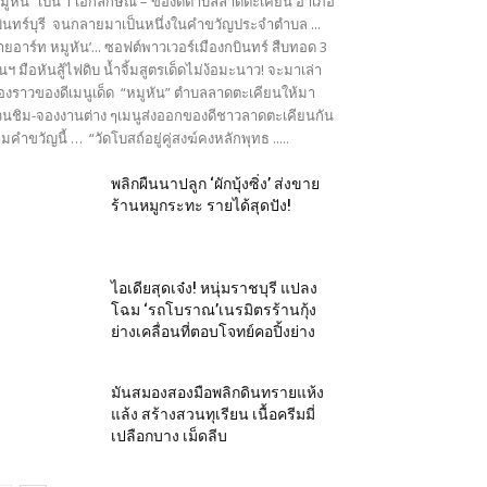
มูหัน” เป็น 1 เอกลักษณ์ – ของดีตำบลลาดตะเคียน อำเภอ
ินทร์บุรี จนกลายมาเป็นหนึ่งในคำขวัญประจำตำบล ...
ายอาร์ท หมูหัน’... ซอฟต์พาวเวอร์เมืองกบินทร์ สืบทอด 3
นฯ มือหันสู้ไฟดิบ น้ำจิ้มสูตรเด็ดไม่ง้อมะนาว! จะมาเล่า
ื่องราวของดีเมนูเด็ด “หมูหัน” ตำบลลาดตะเคียนให้มา
นชิม-จองงานต่าง ๆเมนูส่งออกของดีชาวลาดตะเคียนกัน
มคำขวัญนี้ … “วัดโบสถ์อยู่คู่สงฆ์คงหลักพุทธ .....
พลิกผืนนาปลูก ‘ผักบุ้งซิ่ง’ ส่งขาย
ร้านหมูกระทะ รายได้สุดปัง!
ไอเดียสุดเจ๋ง! หนุ่มราชบุรี แปลง
โฉม ‘รถโบราณ’เนรมิตรร้านกุ้ง
ย่างเคลื่อนที่ตอบโจทย์คอปิ้งย่าง
มันสมองสองมือพลิกดินทรายแห้ง
แล้ง สร้างสวนทุเรียน เนื้อครีมมี่
เปลือกบาง เม็ดลีบ