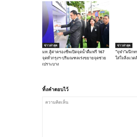
ข่าวล่าสุด
ข่าวล่าสุด
มท.สู้ค่าครองชีพเปิดจุดน้ำดื่มฟรี 167
“จุฬา”ผนึกท
จุดทั่วกรุงฯ-ปริมณฑลเร่งขยายจุดช่วย
ใส่ใจสิ่งแวด
เปราะบาง
ทิ้งคำตอบไว้