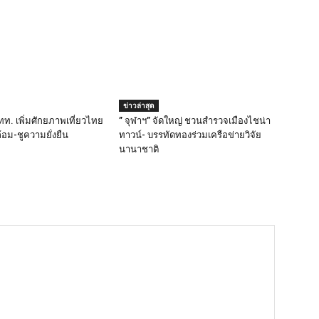
ข่าวล่าสุด
ทท. เพิ่มศักยภาพเที่ยวไทย
” จุฬาฯ” จัดใหญ่ ชวนสำรวจเมืองไชน่า
ล้อม-ชูความยั่งยืน
ทาวน์- บรรทัดทองร่วมเครือข่ายวิจัย
นานาชาติ