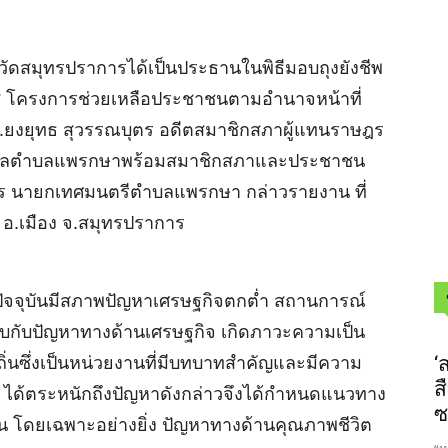
หวัดสมุทรปราการได้เป็นประธานในพิธีมอบถุงยังชีพ
ยโอกาส โครงการช่วยเหลือประชาชนตามอำนาจหน้าที่
ร.ยงยุทธ สุวรรณบุตร อดีตสมาชิกสภาผู้แทนราษฎร
ศบาลตำบลแพรกษาพร้อมสมาชิกสภาและประชาชน
ุตร นายกเทศมนตรีตำบลแพรกษา กล่าวรายงาน ที่
.เมือง จ.สมุทรปราการ
จจุบันมีสภาพปัญหาเศรษฐกิจตกต่ำ สถานการณ์
บกับปัญหาทางด้านเศรษฐกิจ เกิดภาวะความเป็น
ถิ่นซึ่งเป็นหน่วยงานที่มีบทบาทสำคัญและมีความ
‘
ส
ุด ได้ตระหนักถึงปัญหาดังกล่าวจึงได้กำหนดแนวทาง
ซ
 โดยเฉพาะอย่างยิ่ง ปัญหาทางด้านคุณภาพชีวิต