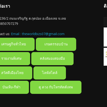
ต่อเรา
ต
ู่ 236/2 ถนนเจริญรัฐ ต.กุดป่อง อ.เมืองเลย จ.เลย
 0850707279
act us:
Email : theworldbizs07@gmail.com
เศรษฐกิจทั่วไทย
เกษตรรอบบ้าน
รายงานพิเศษ
คลังสมองสองมือ
สวัสดีเมืองไทย
ไลฟ์สไตล์
บันเทิง-กีฬา
ดู ดวง กับโหรทัตต์เทพ