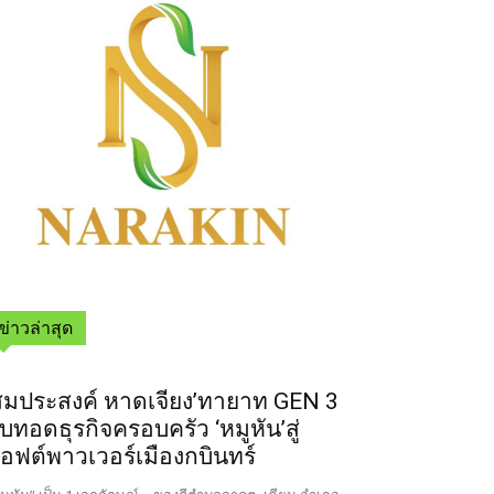
ข่าวล่าสุด
สมประสงค์ หาดเจียง’ทายาท GEN 3
ืบทอดธุรกิจครอบครัว ‘หมูหัน’สู่
อฟต์พาวเวอร์เมืองกบินทร์